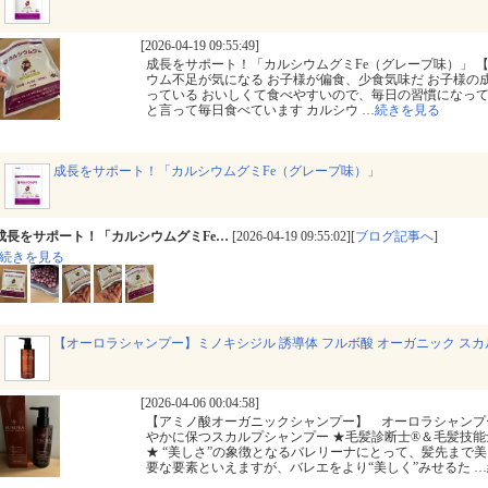
[2026-04-19 09:55:49]
成長をサポート！「カルシウムグミFe（グレープ味）」 
ウム不足が気になる お子様が偏食、少食気味だ お子様の
っている おいしくて食べやすいので、毎日の習慣になって
と言って毎日食べています カルシウ
…
続きを見る
成長をサポート！「カルシウムグミFe（グレープ味）」
成長をサポート！「カルシウムグミFe…
[2026-04-19 09:55:02][
ブログ記事へ
]
続きを見る
【オーロラシャンプー】ミノキシジル 誘導体 フルボ酸 オーガニック ス
[2026-04-06 00:04:58]
【アミノ酸オーガニックシャンプー】 オーロラシャンプ
やかに保つスカルプシャンプー ★毛髪診断士®＆毛髪技能
★ “美しさ”の象徴となるバレリーナにとって、髪先まで
要な要素といえますが、バレエをより“美しく”みせるた
…