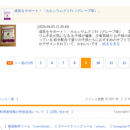
成長をサポート！「カルシウムグミFe（グレープ味）」
[2026-04-05 22:20:44]
成長をサポート！「カルシウムグミFe（グレープ味）」 
ウム不足が気になる お子様が偏食、少食気味だ お子様の
っている 鉄分配合で盛りの子供たちにおすすめのサプリで
がデザインされていて、かわいいです
…
続きを見る
＜＜前の5件
5
6
7
8
9
10
11
12
ベント一覧
イベント総数 97,697 件
クチ
Copyright ©
利用者情報の外部送信について
お問い合わせ
」
動画制作ツール「LetroStudio」
Xマーケティングツール「echoes」
Instagra