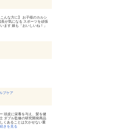
【こんな方に】 お子様のカルシ
成長が気になる スポーツを頑張
います 娘も「おいしいね！」
カルプケア
ー 頭皮に栄養を与え、髪を健
士 ダブル監修の研究開発商品
美しくあることは欠かせない重
続きを見る