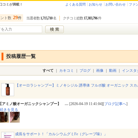
口コミが満載！
よくある質問
お知らせ
お問い合わせ
ファ
29
ベント数
件
当選者数
1,715,710
名
クチコミ総数
17,383,796
件
投稿履歴一覧
すべて
|
カキコミ
|
ブログ
|
画像
|
動画
|
インスタ
【オーロラシャンプー】ミノキシジル 誘導体 フルボ酸 オーガニック ス
【アミノ酸オーガニックシャンプー】 …
[2026-04-19 11:41:04][
ブログ記事へ
]
続きを見る
成長をサポート！「カルシウムグミFe（グレープ味）」