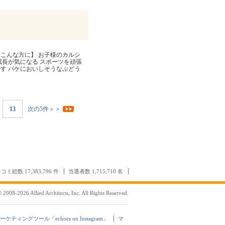
【こんな方に】 お子様のカルシ
成長が気になる スポーツを頑張
す パケにおいしそうなぶどう
13
次の5件＞＞
コミ総数 17,383,796 件
当選者数 1,715,710 名
 2008-2026 Allied Architects, Inc. All Rights Reserved.
mマーケティングツール「echoes on Instagram」
マ