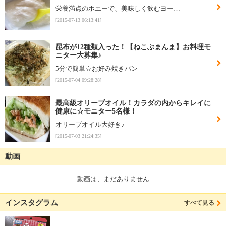
栄養満点のホエーで、美味しく飲むヨー…
[2015-07-13 06:13:41]
昆布が12種類入った！【ねこぶまんま】お料理モ
ニター大募集♪
5分で簡単☆お好み焼きパン
[2015-07-04 09:28:28]
最高級オリーブオイル！カラダの内からキレイに
健康に☆モニター5名様！
オリーブオイル大好き♪
[2015-07-03 21:24:35]
動画
動画は、まだありません
インスタグラム
すべて見る