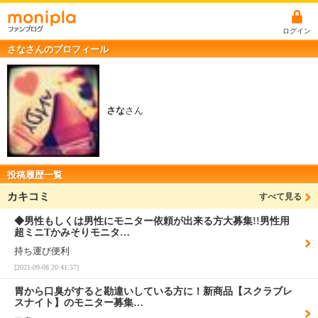
ログイン
さなさんのプロフィール
さな
さん
投稿履歴一覧
カキコミ
すべて見る
◆男性もしくは男性にモニター依頼が出来る方大募集!!男性用
超ミニTかみそりモニタ…
持ち運び便利
[2021-09-08 20:41:57]
胃から口臭がすると勘違いしている方に！新商品【スクラブレ
スナイト】のモニター募集…