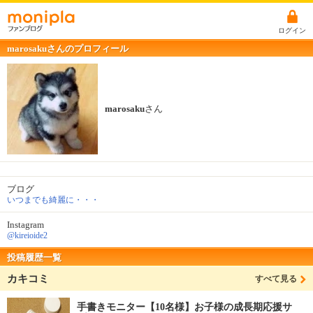
ログイン
marosakuさんのプロフィール
marosaku
さん
ブログ
いつまでも綺麗に・・・
Instagram
@kireioide2
投稿履歴一覧
カキコミ
すべて見る
手書きモニター【10名様】お子様の成長期応援サ