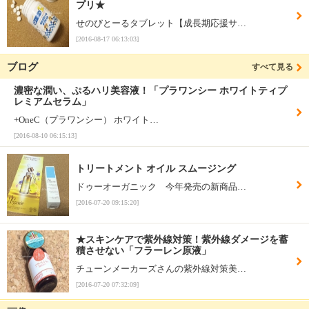
プリ★
せのびとーるタブレット【成長期応援サ…
[2016-08-17 06:13:03]
ブログ
すべて見る
濃密な潤い、ぷるハリ美容液！「プラワンシー ホワイトティプ
レミアムセラム」
+OneC（プラワンシー） ホワイト…
[2016-08-10 06:15:13]
トリートメント オイル スムージング
ドゥーオーガニック 今年発売の新商品…
[2016-07-20 09:15:20]
★スキンケアで紫外線対策！紫外線ダメージを蓄
積させない「フラーレン原液」
チューンメーカーズさんの紫外線対策美…
[2016-07-20 07:32:09]