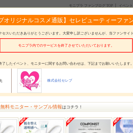
モニプラ ファンブログ TOP
イベント
濃密な潤い、ぷるハリ美容液！「プラワンシー ホワイトティプレミアムセラム」
ブオリジナルコスメ通販】セレビューティーファ
「プラワンシー ホワイトティプレミアムセラム」
クセスいただきありがとうございます。大変申し訳ございませんが、当ファンサイ
モニプラ内でのサービスを終了させていただいております。
。
終了したイベント、モニターに関するお問い合わせは、下記までお願いいたします
タープレゼント
+OneC（プラワンシー） ホワイトティプレミアムセラム
（美容液）
株式会社セレブ
先
ター数
20名
〆切
参加受付は終了いたしました
無料モニター・サンプル情報
の
はコチラ！
方法
選考 発表日： 7月13日(水)
ジ