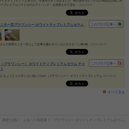
ホワイトティプレミアムセラム」を使用させて頂きました 株式会社セレブさんの商品は以前に同
シープレミアムハイドロゲルアイパッチ」を使用させて頂き…
2016/10/22
このブログ記事へ
ニター②プラワンシー ホワイトティプレミアムセラム
日はさんの長期モニター②として記事を書かせていただきます！(´｡✪ω✪｡ ` )
2016/08/20
このブログ記事へ
eC（プラワンシー） ホワイトティプレミアムセラム チャ
２
にちょうど１か月くらい前に+OneC（プラワンシー） ホワイトティプレミアム
2016/08/10
すべて見る
濃密な潤い、ぷるハリ美容液！「プラワンシー ホワイトティプレミアムセラム」