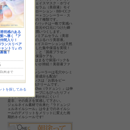
ムハイドロゲルフェイスマスク・ホワイ
トティプレミアムセラム（美容液）モイ
スチャーフェイスローション・BB+CCク
リーム・プライマー＋コンシーラー・ス
トレッチザプレスの７種類です。
■ハイドロゲルアイパッチは一晩で実感ハ
リぷる潤い保湿 目元や口元につけた瞬
間ピタッと密着。潤いつくします。
透明感のある
■ホワイトティプレミアムセラム（美容
髪へ導く『ア
液）は濃密な潤いのぷるハリ美容液。
仲間入り！
■モイスチャーフェイスローションは天然
バランスリペア
成分を贅沢に配合した集中保湿を実現！
シャントリ』の
number
「腐らないリンゴ」と「国産プラセン
募集！
タ」で一歩先行く保湿ケアを。
■BB+CCクリームはまるで保湿パックを
名
しているような潤いが持続！美容液ファ
ンデーションです。
■プライマー＋コンシーラーは毛穴やシミ
0日(木)まで
をひと塗りで。美容成分も配合!
■ストレッチザプレスは「お肌をピー
ン!」シワ隠し下地クリームです。
ネイルシール『LaDun（ラドュン）』は伸
ントを探してみる
縮性があり爪のカーブにもぴったりフィ
ット。水にも強く剥がれにくい！
是非、その良さを実感して下さい。
ジェルネイル素材で出来た『ラドュンジ
ェルネイルシール』は今までのネイルシ
ールのデメリットをメリットに変えた画
期的ネイルシールです!