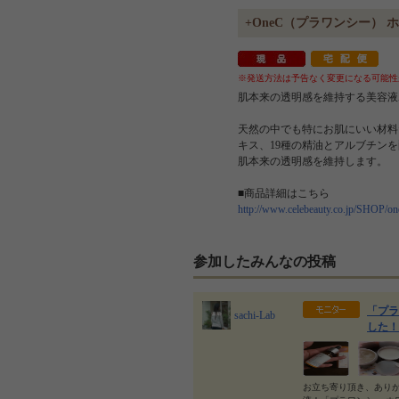
+OneC（プラワンシー）
※発送方法は予告なく変更になる可能性
肌本来の透明感を維持する美容液
天然の中でも特にお肌にいい材料
キス、19種の精油とアルブチン
肌本来の透明感を維持します。
■商品詳細はこちら
http://www.celebeauty.co.jp/SHOP/on
参加したみんなの投稿
「プラ
sachi-Lab
した！ - 
お立ち寄り頂き、あり