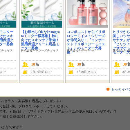
。
ミアムセラム を 、
モニター
【お顔出しOKなInstagra
コンポニストからドリポ
ヒリツから
けたスキ
mモニター様募集】秋に
ロジーモイストシリーズ
美しいツヤ
用保湿ク
向けたスキンケア準備！
が仲間入り！『コンポニ
サヤケ』が
ター募集
薬用保湿クリーム現品モ
ストドリポロジーモイス
『ヒリツ 
ニター募集
ト』』のモニター大募
アサヤケ 
ズチョイス
株式会社キャシーズチョイス
株式会社magicnumber
株式会社magic
集！
モニター大
ティプレミアムセラム登場
10
名
30
名
30
プレミアムセラム は、天然の中でも特にお肌にいい材料だけを選び抜き開発された美
キス、19種の精油とアルブチンを配合し肌本来の透明感を維持します。
)まで
8月17日(月)まで
8月19日(水)まで
8月2
もっとイベ
ミアムセラム（美容液）現品をプレゼント♪
て合計2回、ブログでレポートしてください。
す。♥ 1回目 ： ホワイトティプレミアムセラムの使用感はいかがですか？
用感を是非体験して下さい。
はいかがですか？