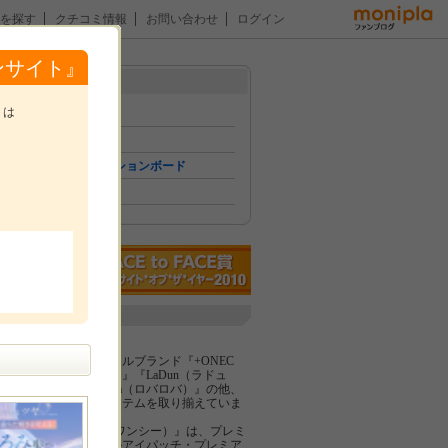
を探す
クチコミ情報
お問い合わせ
ログイン
ンサイト』
メニュー
トは
トップ
イベント
コミュニケーションボード
ファン紹介
。
企業紹介
株式会社セレブ
当社は、オリジナルブランド『+ONEC
（プラワンシー）』『LaDun（ラドュ
ン）』『LovaLova（ロバロバ）』の他、
厳選した美容アイテムを取り揃えていま
す。
『+ONEC（プラワンシー）』は、プレミ
アムハイドロゲルアイパッチ・プレミア