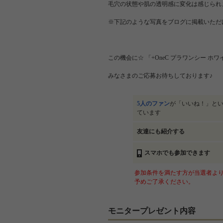
毛穴の状態や肌の透明感に変化は感じられ
※下記のような写真をブログに掲載いただ
この機会に☆ 「+OneC プラワンシー 
みなさまのご応募お待ちしております♪
5人のファン
が「いいね！」と
ています
友達にも紹介する
スマホでも参加できます
参加条件を満たす方が当選者より
予めご了承ください。
モニタープレゼント内容