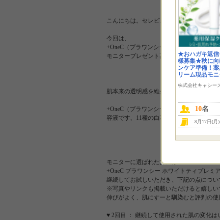
こんにちは。セレビューティーの大家です
今回は、
+OneC（プラワンシー） ホワイトティプレ
★おハガキ返信
モニタープレゼント募集致します！
様募集★秋に向
ンケア準備！薬
リーム現品モニ
株式会社キャシー
肌本来の透明感を維持する美容液ホワイト
10
名
+OneC（プラワンシー） ホワイトティ
容液です。11種の白花エキス、8種の葉エ
8月17日(月
モニターに選ばれた方には・・・
+OneC プラワンシー ホワイトティプレ
継続してお試しいただき、下記の点につい
※写真やリンクも掲載いただけると嬉しいで
伸びがよく、肌にすーと馴染むと評判の使
♥ 2回目 ： 継続して使用された肌の変化