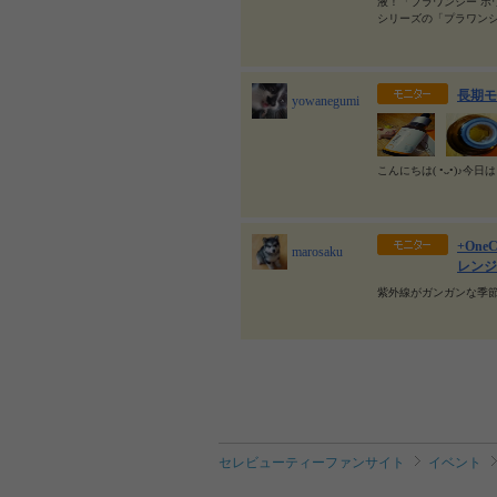
液！「プラワンシー 
シリーズの「プラワン
長期モ
yowanegumi
こんにちは( •ᴗ•)♪今
+On
marosaku
レンジ
紫外線がガンガンな季節
セレビューティーファンサイト
イベント