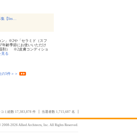
【Ins…
カン」※2や「セラミド（スフ
プ年齢季節にお使いいただけ
保湿剤） ※2皮膚コンディショ
を見る
次の5件＞＞
コミ総数 17,383,878 件
当選者数 1,715,687 名
 2008-2026 Allied Architects, Inc. All Rights Reserved.