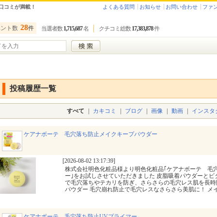
口コミが満載！
よくある質問
お知らせ
お問い合わせ
ファ
28
ベント数
件
当選者数
1,715,687
名
クチコミ総数
17,383,878
件
投稿履歴一覧
すべて
|
カキコミ
|
ブログ
|
画像
|
動画
|
インスタ
ケアナボーテ 毛穴落ち防止メイクキープパウダー
[2026-08-02 13:17:39]
株式会社明色化粧品様より明色化粧品｢ケアナボーテ 毛
ー｣をお試しさせていただきました 皮脂吸着パウダーとビ
で毛穴落ちやテカリを防ぎ、さらさらの毛穴レス肌を長時
パウダー 毛穴崩れ防止で毛穴レスなさらさら美肌に！ メ
ケアナボーテ 毛穴落ち防止UVプライマー