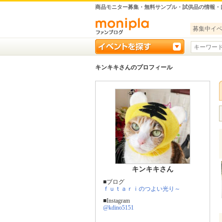
商品モニター募集・無料サンプル・試供品の情報・
募集中イ
キンキキさんのプロフィール
キンキキさん
■ブログ
ｆｕｔａｒｉのつよい光り～
■Instagram
@kdino5151