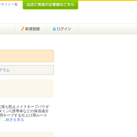
ンサイト一覧
グラム
穴落ち防止メイクキープパウダ
タミンC誘導体などの保湿成分
間キープする仕上げ用ルース
イ
…
続きを見る