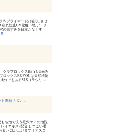
UVプライマー｣をお試しさせ
イク崩れ防止UV化粧下地 アーチ
穴の黒ずみを目立たなくす
見る
 クラプロックスBE YOU歯み
プロックスBE YOUは天然植物
成分でもあるSLS（ラウリル
ット洗顔サボン…
密もち泡で洗う毛穴ケアの泡洗
レイエキス2配合 しつこい毛
肌へ洗い上げます 1 アスコ