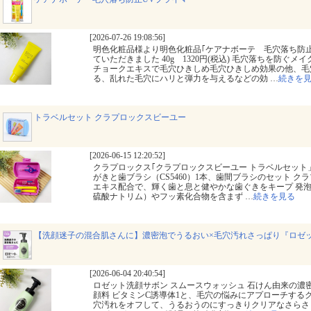
[2026-07-26 19:08:56]
明色化粧品様より明色化粧品｢ケアナボーテ 毛穴落ち防止
ていただきました 40g 1320円(税込) 毛穴落ちを防ぐメ
チョークエキスで毛穴ひきしめ毛穴ひきしめ効果の他、毛
る、乱れた毛穴にハリと弾力を与えるなどの効
…
続きを
トラベルセット クラプロックスビーユー
[2026-06-15 12:20:52]
クラプロックス｢クラプロックスビーユー トラベルセット」
がきと歯ブラシ（CS5460）1本、歯間ブラシのセット クラ
エキス配合で、輝く歯と息と健やかな歯ぐきをキープ 発泡
硫酸ナトリム）やフッ素化合物を含まず
…
続きを見る
【洗顔迷子の混合肌さんに】濃密泡でうるおい×毛穴汚れさっぱり『ロゼ
[2026-06-04 20:40:54]
ロゼット洗顔サボン スムースウォッシュ 石けん由来の濃
顔料 ビタミンC誘導体1と、毛穴の悩みにアプローチするク
穴汚れをオフして、うるおうのにすっきりクリアなさらさら