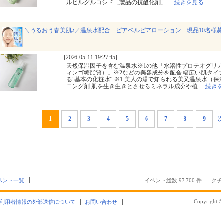
ルビルグルコシド〔製品の抗酸化剤〕
…
続きを見る
＼うるおう春美肌♪／温泉水配合 ピアベルピアローション 現品10名様募集
[2026-05-11 19:27:45]
天然保湿因子を含む温泉水※1の他「水溶性プロテオグリ
ィンゴ糖脂質）」※2などの美容成分を配合 幅広い肌タイ
る"基本の化粧水” ※1 美人の湯で知られる美又温泉水（
ニング剤 肌を生き生きとさせるミネラル成分や植
…
続き
1
2
3
4
5
6
7
8
9
ベント一覧
イベント総数 97,700 件
クチ
Copyright ©
利用者情報の外部送信について
お問い合わせ