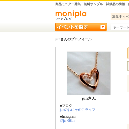
商品モニター募集・無料サンプル・試供品の情報・
募集中イ
junさんのプロフィール
junさん
■ブログ
junのおにゃのこライフ
■Instagram
@jun06km