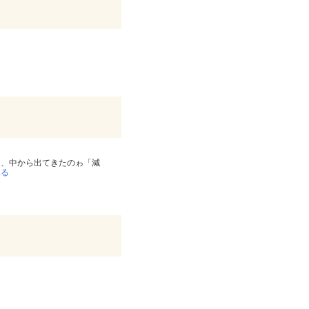
と、中から出てきたのゎ「減
見る