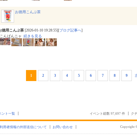
お徳用こんぶ茶
お徳用こんぶ茶
[2026-01-10 19:28:55][
ブログ記事へ
]
こんばんニャ
続きを見る
1
2
3
4
5
6
7
8
9
ベント一覧
イベント総数 97,697 件
クチ
Copyright ©
利用者情報の外部送信について
お問い合わせ