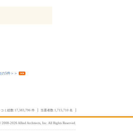
次の5件＞＞
コミ総数 17,383,796 件
当選者数 1,715,710 名
 2008-2026 Allied Architects, Inc. All Rights Reserved.