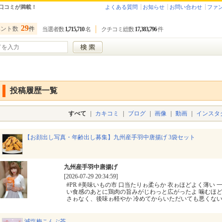
口コミが満載！
よくある質問
お知らせ
お問い合わせ
ファ
29
ベント数
件
当選者数
1,715,710
名
クチコミ総数
17,383,796
件
投稿履歴一覧
すべて
|
カキコミ
|
ブログ
|
画像
|
動画
|
インスタ
【お顔出し写真・年齢出し募集】九州産手羽中唐揚げ 3袋セット
九州産手羽中唐揚げ
[2026-07-29 20:34:59]
#PR #美味いもの市 口当たりゎ柔らか 衣ゎほどよく薄い
い食感のあとに鶏肉の旨みがじわっと広がったよ 噛むほど
さゎなく、後味ゎ軽やか 冷めてからいただいても悪くな
減塩梅こんぶ茶