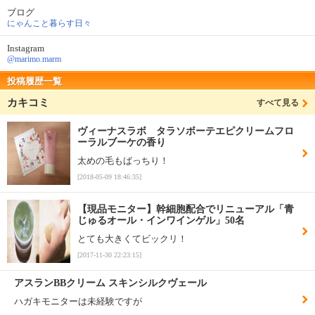
ブログ
にゃんこと暮らす日々
Instagram
@marimo.marm
投稿履歴一覧
カキコミ
すべて見る
ヴィーナスラボ タラソボーテエピクリームフロ
ーラルブーケの香り
太めの毛もばっちり！
[2018-05-09 18:46:35]
【現品モニター】幹細胞配合でリニューアル「青
じゅるオール・インワインゲル」50名
とても大きくてビックリ！
[2017-11-30 22:23:15]
アスランBBクリーム スキンシルクヴェール
ハガキモニターは未経験ですが