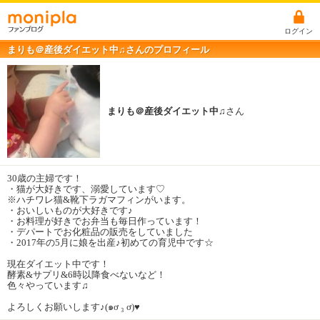
ログイン
まりも＠産後ダイエット中♫さんのプロフィール
まりも＠産後ダイエット中♫
さん
30歳の主婦です！
・猫が大好きです、溺愛しています♡
※ハチワレ猫&靴下ラガマフィンがいます。
・おいしいものが大好きです♪
・お料理が好きでお弁当も毎日作っています！
・デパートでお化粧品の販売をしていました
・2017年の5月に娘を出産♪初めての育児中です☆
現在ダイエット中です！
酵素&サプリ&6時以降食べないなど！
色々やっています♫
よろしくお願いします♪(๑ơ ₃ ơ)♥