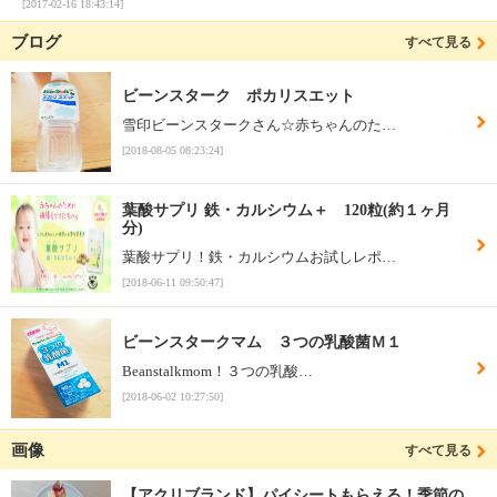
[2017-02-16 18:43:14]
ブログ
すべて見る
ビーンスターク ポカリスエット
雪印ビーンスタークさん☆赤ちゃんのた…
[2018-08-05 08:23:24]
葉酸サプリ 鉄・カルシウム＋ 120粒(約１ヶ月
分)
葉酸サプリ！鉄・カルシウムお試しレポ…
[2018-06-11 09:50:47]
ビーンスタークマム ３つの乳酸菌Ｍ１
Beanstalkmom！３つの乳酸…
[2018-06-02 10:27:50]
画像
すべて見る
【アクリブランド】パイシートもらえる！季節の