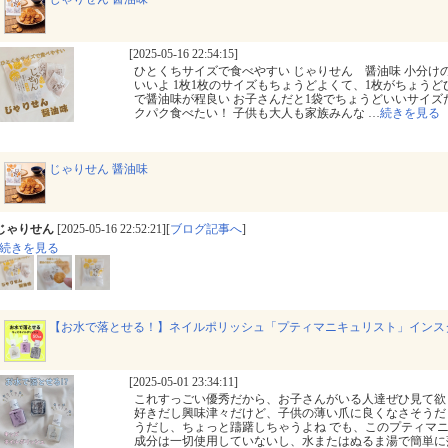
[2025-05-16 22:54:15]
ひとくちサイズで食べやすい じゃりせん 醤油味 小分け
いいよ 1枚1枚のサイズもちょうどよくて、1枚がちょうど
で醤油味が程良い お子さんだと1袋でちょうどいいサイ
クパク食べたい！ 子供も大人も家族みんな
…
続きを見る
じゃりせん 醤油味
じゃりせん
[2025-05-16 22:52:21][
ブログ記事へ
]
続きを見る
【お水で落とせる！】ネイルポリッシュ「プティマニキュリスト」インス
[2025-05-01 23:34:11]
これすっごい優秀だから、お子さんがいる人達ぜひ見て欲
好きだし興味津々だけど、子供の薄い爪に良くなさそうだ
うだし、ちょっと躊躇しちゃうよね でも、このプティマ
成分は一切使用していないし、水またはぬるま湯で簡単