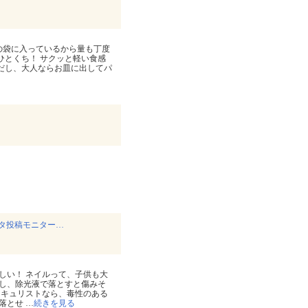
の袋に入っているから量も丁度
ひとくち！ サクッと軽い食感
ズだし、大人ならお皿に出してパ
タ投稿モニター…
しい！ ネイルって、子供も大
し、除光液で落とすと傷みそ
ニキュリストなら、毒性のある
に落とせ
…
続きを見る