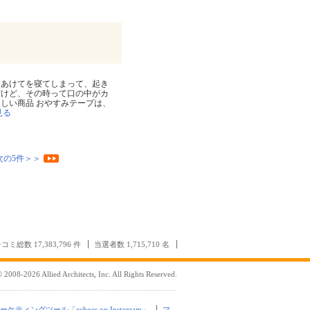
をあけてを寝てしまって、起き
だけど、その時って口の中がカ
しい商品 おやすみテープは、
見る
次の5件＞＞
コミ総数 17,383,796 件
当選者数 1,715,710 名
 2008-2026 Allied Architects, Inc. All Rights Reserved.
mマーケティングツール「echoes on Instagram」
マ