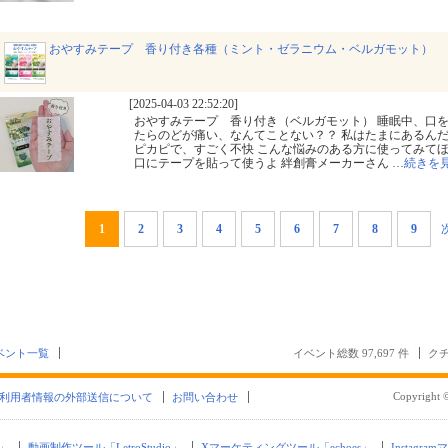
おやすみテープ 香り付き各種（ミント・ゼラニウム・ベルガモット）
[2025-04-03 22:52:20]
おやすみテープ 香り付き（ベルガモット） 睡眠中、口
たらのどが痛い、なんてことない？？ 私はたまにあるん
ピカピで、すごく不快 こんな悩みのある方に使ってみてほ
口にテープを貼って使うよ 絆創膏メーカーさん
…
続きを
1
2
3
4
5
6
7
8
9
ベント一覧
イベント総数 97,697 件
クチ
Copyright ©
利用者情報の外部送信について
お問い合わせ
」
動画制作ツール「LetroStudio」
Xマーケティングツール「echoes」
Instagra