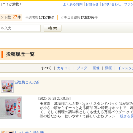
口コミが満載！
よくある質問
お知らせ
お問い合わせ
ファ
27
ベント数
件
当選者数
1,715,710
名
クチコミ総数
17,383,796
件
投稿履歴一覧
すべて
|
カキコミ
|
ブログ
|
画像
|
動画
|
インスタ
減塩梅こんぶ茶
[2025-09-28 22:09:38]
玉露園 減塩梅こんぶ茶 45g入り スタンドパック 我が家
が小さい頃からずーっとある商品 寒い時期はホットで、
て、そして料理の調味料としても使える万能パウダー 水
状の粉だから、使いやすくて嬉しいよね アレン
…
続きを
じゃりせん 醤油味