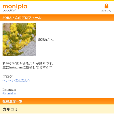
ログイン
SORAさんのプロフィール
SORA
さん
料理や写真を撮ることが好きです。
主にInstagramに投稿してます✩.*˚
ブログ
へいへいぼんぼん☆
Instagram
@sorahina_
投稿履歴一覧
カキコミ