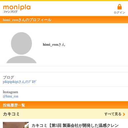
ログイン
himi_ronさんのプロフィール
himi_ron
さん
ブログ
pikipipikipiさんのﾌﾞﾛｸﾞ
Instagram
@himi_ron
投稿履歴一覧
カキコミ
すべて見る
カキコミ【第5回 製薬会社が開発した温感クレン