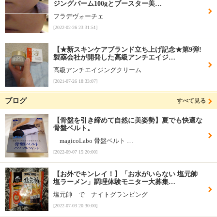
ジングバーム100gとブースター美…
フラデヴォーチェ
[2022-02-26 23:31:51]
【★新スキンケアブランド立ち上げ記念★第9弾!
製薬会社が開発した高級アンチエイジ…
高級アンチエイジングクリーム
[2021-07-26 18:33:07]
ブログ
すべて見る
【骨盤を引き締めて自然に美姿勢】夏でも快適な
骨盤ベルト。
magicoLabo 骨盤ベルト …
[2022-09-07 15:20:00]
【お外でキンレイ！】「お水がいらない 塩元帥
塩ラーメン」調理体験モニター大募集…
塩元帥 で ナイトグランピング
[2022-07-03 20:30:00]