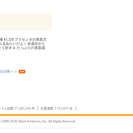
¥1,320 プラセンタの美肌力
れるみたいだよ✨ 全成分がと
ごく好き☺️ たっぷりの美肌成
次の5件＞＞
コミ総数 17,383,518 件
当選者数 1,715,675 名
 2008-2026 Allied Architects, Inc. All Rights Reserved.