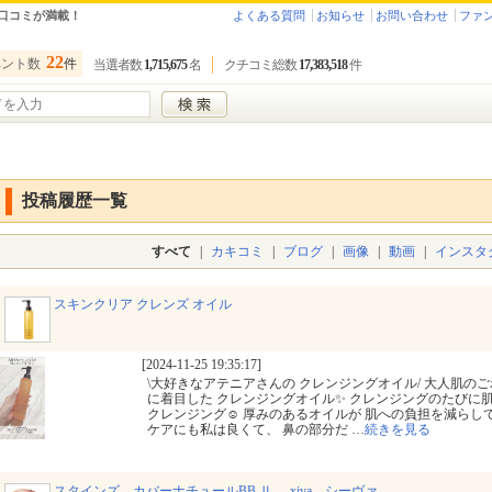
口コミが満載！
よくある質問
お知らせ
お問い合わせ
ファ
22
ベント数
件
当選者数
1,715,675
名
クチコミ総数
17,383,518
件
投稿履歴一覧
すべて
|
カキコミ
|
ブログ
|
画像
|
動画
|
インスタ
スキンクリア クレンズ オイル
[2024-11-25 19:35:17]
\大好きなアテニアさんの クレンジングオイル/ 大人肌の
に着目した クレンジングオイル✨ クレンジングのたびに
クレンジング☺️ 厚みのあるオイルが 肌への負担を減らして
ケアにも私は良くて、 鼻の部分だ
…
続きを見る
スタインズ カバーナチュールBB Ⅱ -xiva シーヴァ-