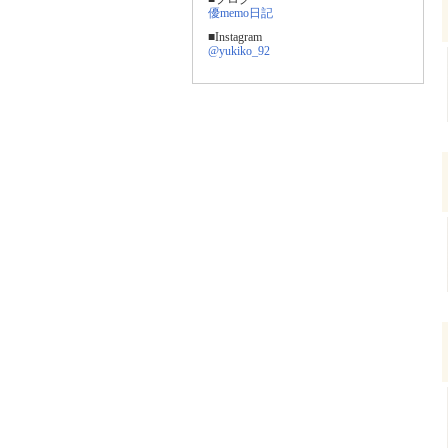
優memo日記
■Instagram
@yukiko_92