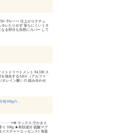
+ PA++++ 仕上がりナチュ
もヨレたりせず 落ちにくいミネ
になる部分も自然にカバー して
トトリートメント ¥4,180 ス
を強化するAHA （アルファ
9（オレイン酸）の 組み合わせ
包100gの…
┈┈┈••✼ マックス 汗かきエ
 100g ★有効成分 硫酸マグ
モイスチャーエッセンス1 海葉