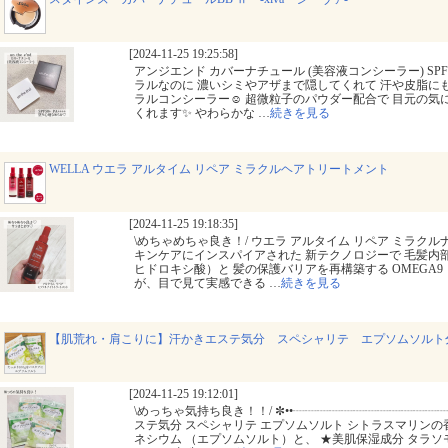
[2024-11-25 19:25:58]
アンジエンド カバーナチュール (美容液コンシーラー) SPF50
ラルなのに 濃いシミやアザまで隠してくれて 汗や皮脂に
ラルコンシーラー☺️ 超微粒子のパウダー配合で 目元の気
くれます✨ やわらかな
…
続きを見る
WELLA ウエラ アルタイム リペア ミラクルヘアトリートメント
[2024-11-25 19:18:35]
\めちゃめちゃ良き！/ ウエラ アルタイム リペア ミラクルナイ
キンケアにインスパイアされた 新テクノロジーで 毛髪内部
ヒドロキシ酸）と 髪の保護バリアを再構築する OMEGA
が、目で見て実感できる
…
続きを見る
【肌荒れ・肩こりに】汗かきエステ気分 スペシャリテ エプソムソルト分
[2024-11-25 19:12:01]
\めっちゃ気持ち良き！！/ ✼••┈┈┈┈┈┈┈┈┈┈┈┈┈
ステ気分 スペシャリテ エプソムソルト シトラスマリンの香り
ネシウム （エプソムソルト）と、 ★美肌保湿成分 タラソ