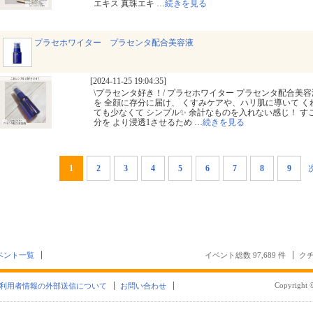
エキス 真珠エキ
…
続きを見る
プラセホワイター プラセンタ配合美容液
[2024-11-25 19:04:35]
\プラセンタ好き！/ プラセホワイター プラセンタ配合美容液 
を 全顔に存分に届け、 くすみケアや、ハリ肌に導いて く
ても少なくて シンプル✨ 余計なものを入れない感じ！ す
分を より浸透1させるため
…
続きを見る
1
2
3
4
5
6
7
8
9
ベント一覧
イベント総数 97,689 件
クチ
Copyright ©
利用者情報の外部送信について
お問い合わせ