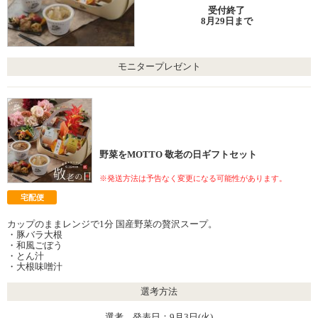
受付終了
8月29日まで
モニタープレゼント
野菜をMOTTO 敬老の日ギフトセット
※発送方法は予告なく変更になる可能性があります。
宅配便
カップのままレンジで1分 国産野菜の贅沢スープ。
・豚バラ大根
・和風ごぼう
・とん汁
・大根味噌汁
選考方法
選考 発表日：9月3日(火)