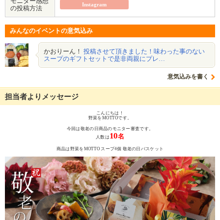
モニター感想
Instagram
の投稿方法
みんなのイベントの意気込み
かおりーん！
投稿させて頂きました！味わった事のない
スープのギフトセットで是非両親にプレ…
意気込みを書く
担当者よりメッセージ
こんにちは！
野菜をMOTTOです。
今回は敬老の日商品のモニター審査です。
10
名
人数は
商品は野菜をMOTTO スープ4個 敬老の日バスケット