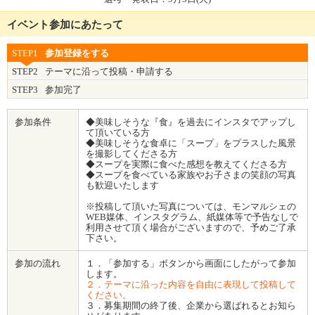
イベント参加にあたって
STEP1
参加登録をする
STEP2
テーマに沿って投稿・申請する
STEP3
参加完了
参加条件
◆美味しそうな『食』を過去にインスタでアップし
て頂いている方
◆美味しそうな食卓に「スープ」をプラスした風景
を撮影してくださる方
◆スープを実際に食べた感想を教えてくださる方
◆スープを食べている家族やお子さまの笑顔の写真
も歓迎いたします
※投稿して頂いた写真については、モンマルシェの
WEB媒体、インスタグラム、紙媒体等で予告なしで
利用させて頂く場合がございますので、予めご了承
下さい。
参加の流れ
１．「参加する」ボタンから画面にしたがって参加
します。
２．テーマに沿った内容を自由に表現して投稿して
ください。
３．募集期間の終了後、企業から選ばれるとお知ら