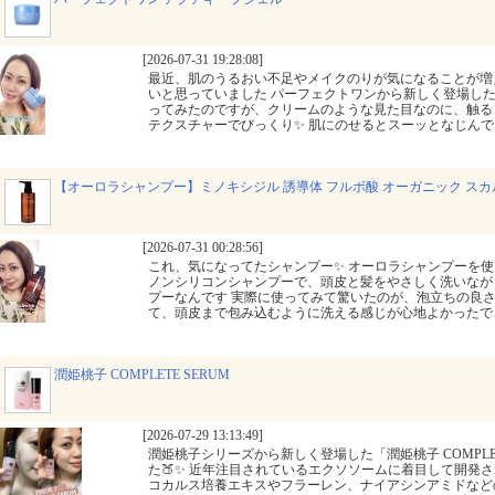
[2026-07-31 19:28:08]
最近、肌のうるおい不足やメイクのりが気になることが増
いと思っていました パーフェクトワンから新しく登場し
ってみたのですが、クリームのような見た目なのに、触る
テクスチャーでびっくり✨ 肌にのせるとスーッとなじん
【オーロラシャンプー】ミノキシジル 誘導体 フルボ酸 オーガニック ス
[2026-07-31 00:28:56]
これ、気になってたシャンプー✨ オーロラシャンプーを使
ノンシリコンシャンプーで、頭皮と髪をやさしく洗いなが
プーなんです 実際に使ってみて驚いたのが、泡立ちの良さ
て、頭皮まで包み込むように洗える感じが心地よかった
潤姫桃子 COMPLETE SERUM
[2026-07-29 13:13:49]
潤姫桃子シリーズから新しく登場した「潤姫桃子 COMPLET
た🍑✨ 近年注目されているエクソソームに着目して開発
コカルス培養エキスやフラーレン、ナイアシンアミドなど