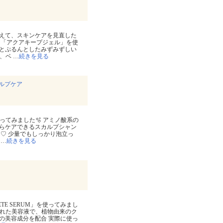
えて、スキンケアを見直した
た「アクアキープジェル」を使
とぷるんとしたみずみずしい
で、ベ
…
続きを見る
カルプケア
ってみました🫧 アミノ酸系の
らケアできるスカルプシャン
♡ 少量でもしっかり泡立っ
で
…
続きを見る
E SERUM」を使ってみまし
された美容液で、植物由来のク
の美容成分を配合 実際に使っ