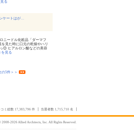
を見る
ンケートはが…
クロニードル化粧品「ダーマフ
や鏡を見た時に口元の乾燥やハリ
😊 ヒアルロン酸などの美容
きを見る
次の5件＞＞
コミ総数 17,383,796 件
当選者数 1,715,710 名
 2008-2026 Allied Architects, Inc. All Rights Reserved.