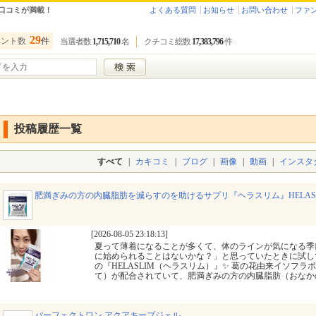
口コミが満載！
よくある質問
お知らせ
お問い合わせ
ファ
29
ベント数
件
当選者数
1,715,710
名
クチコミ総数
17,383,796
件
投稿履歴一覧
すべて
|
カキコミ
|
ブログ
|
画像
|
動画
|
インスタ
肥満ぎみの方の内臓脂肪を減らすのを助けるサプリ『ヘラスリム』HELASL
[2026-08-05 23:18:13]
夏って薄着になることが多くて、体のラインが気になる季節
に始められることはないかな？」と思っていたときに試し
の『HELASLIM（ヘラスリム）』✨ 葛の花由来イソフ
て）が配合されていて、肥満ぎみの方の内臓脂肪（おな
パーフェクトワン アクアキープジェル