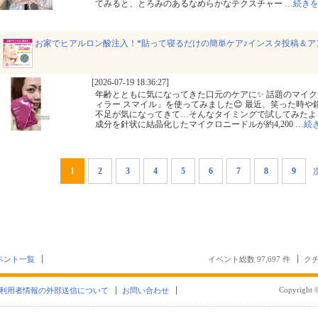
てみると、とろみのあるなめらかなテクスチャー
…
続き
お家でヒアルロン酸注入！*貼って寝るだけの簡単ケア♪インスタ投稿＆ア
[2026-07-19 18:36:27]
年齢とともに気になってきた口元のケアに✨ 話題のマイ
ィラー スマイル」を使ってみました😊 最近、笑った時
不足が気になってきて…そんなタイミングで試してみたよっ
成分を針状に結晶化したマイクロニードルが約4,200
…
続
1
2
3
4
5
6
7
8
9
ベント一覧
イベント総数 97,697 件
クチ
Copyright ©
利用者情報の外部送信について
お問い合わせ