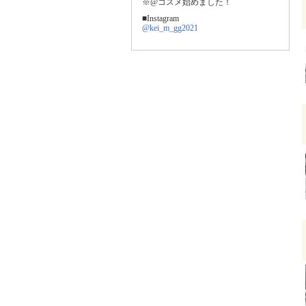
※@コスメ始めました！
■Instagram
@kei_m_gg2021