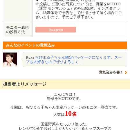
※投稿して頂いた写真については、野菜をMOTTO
（運営 モンマルシェ）のWEB媒体、インスタグラ
ム、紙媒体等で予告なしで利用させて頂く場合ごご
ざいますので、予めご了承下さい。
モニター感想
Instagram
の投稿方法
みんなのイベントの意気込み
Ruka
ちびまる子ちゃん限定パッケージになります。スー
プも大好きなのでぜひよろしく…
意気込みを書く
担当者よりメッセージ
こんにちは！
野菜をMOTTOです。
今回は、ちびまる子ちゃん限定パッケージのモニター審査です。
10
名
人数は
国産野菜をたっぷり使った、
レンジで1分でお召し上がりいただけるカップスープの