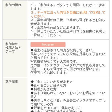
参加の流れ
１．「参加する」ボタンから画面にしたがって参加
します。
２．テーマに沿った内容を自由に表現して投稿して
ください。
３．募集期間の終了後、企業から選ばれるとお知ら
せがあります。
４．企業から商品などが届きます。
５．試していただいた感想や口コミを自由に表現し
て投稿してください。
参加時の
Instagram
投稿方法と
◆過去に撮影された写真を投稿して下さい。
テーマ
美味しいそうでオシャレな投稿を是非して頂きたい
と思っております。
写真投稿がなくても大丈夫です。
その他、インスタグラムやブログで写真を見させて
頂き、こちらで選考させて頂ければと思います。
何卒宜しくお願いします。
選考基準
◆『食』にこだわりがある方
◆食べることが好きな方
◆料理が好きな方
◆あまり知られていない、おいしいお店を知ってい
る方
◆美味しそうな『食』を過去にインスタでアップし
て頂いている方
◆野菜をMOTTOにご興味がある方
◆「食」の写真が撮るのが好きな方