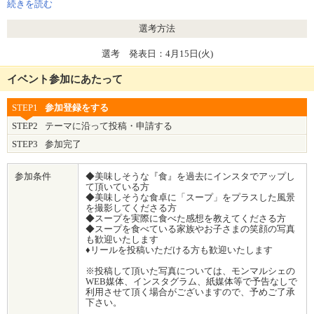
・ポトフ
続きを読む
各1個
選考方法
選考 発表日：4月15日(火)
イベント参加にあたって
STEP1
参加登録をする
STEP2
テーマに沿って投稿・申請する
STEP3
参加完了
参加条件
◆美味しそうな『食』を過去にインスタでアップし
て頂いている方
◆美味しそうな食卓に「スープ」をプラスした風景
を撮影してくださる方
◆スープを実際に食べた感想を教えてくださる方
◆スープを食べている家族やお子さまの笑顔の写真
も歓迎いたします
♦リールを投稿いただける方も歓迎いたします
※投稿して頂いた写真については、モンマルシェの
WEB媒体、インスタグラム、紙媒体等で予告なしで
利用させて頂く場合がございますので、予めご了承
下さい。