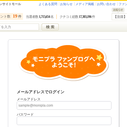
ンサイトモール
よくある質問
お知らせ
メディア掲載
お問い合わせ
ファ
19
ベント数
件
当選者数
1,715,654
名
クチコミ総数
17,383,196
件
【注目】
メールアドレスでログイン
メールアドレス
パスワード