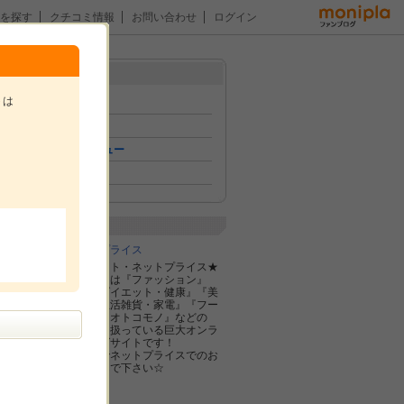
を探す
クチコミ情報
お問い合わせ
ログイン
メニュー
トは
トップ
イベント
おためしレビュー
ファン紹介
。
企業紹介
株式会社ネットプライス
★総合お買物サイト・ネットプライス★
ネットプライスとは『ファッション』
『ブランド』『ダイエット・健康』『美
容・コスメ』『生活雑貨・家電』『フー
ド・ドリンク』『オトコモノ』などの
様々な商品を取り扱っている巨大オンラ
インショッピングサイトです！
お得なチケットでネットプライスでのお
買物体験を楽しんで下さい☆