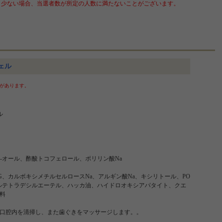
少ない場合、当選者数が所定の人数に満たないことがございます。
ェル
があります。
ル
-オール、酢酸トコフェロール、ポリリン酸Na
、カルボキシメチルセルロースNa、アルギン酸Na、キシリトール、PO
デシルテトラデシルエーテル、ハッカ油、ハイドロオキシアパタイト、クエ
料
口腔内を清掃し、また歯ぐきをマッサージします。。