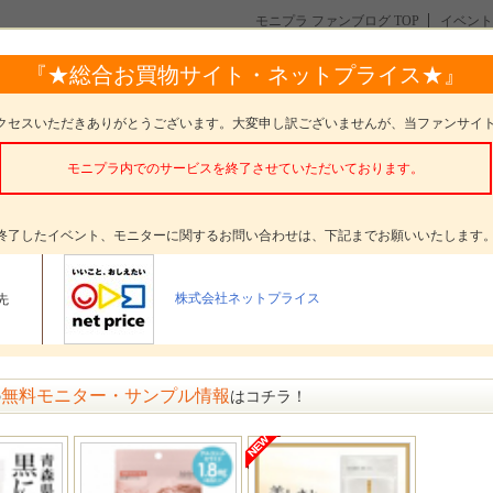
モニプラ ファンブログ TOP
イベント
ュクリスタルホワイトニングジェル』モニター100名様募集！
『★総合お買物サイト・ネットプライス★』
イトニングジェル』モニター100名様募集！
クセスいただきありがとうございます。大変申し訳ございませんが、当ファンサイ
モニプラ内でのサービスを終了させていただいております。
。
終了したイベント、モニターに関するお問い合わせは、下記までお願いいたします
タープレゼント
ポリリッシュクリスタルジェル
株式会社ネットプライス
先
ター数
100名
〆切
参加受付は終了いたしました
方法
選考 発表日： 7月16日(火)
無料モニター・サンプル情報
の
はコチラ！
メッセージ