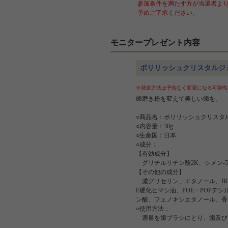
参加条件を満たす方が当選者より
予めご了承ください。
モニタープレゼント内容
ポリリッシュクリスタルジ
※発送方法は予告なく変更になる可能性
歯磨き粉を変えて美しい歯を。
○商品名：ポリリッシュクリスタ
○内容量：30g
○生産国：日本
○成分：
【有効成分】
グリチルリチン酸2K、シメン-5
【その他の成分】
濃グリセリン、エタノール、BG
E硬化ヒマシ油、POE・POP
ン酸、フェノキシエタノール、香
○使用方法：
適量を歯ブラシにとり、歯及び