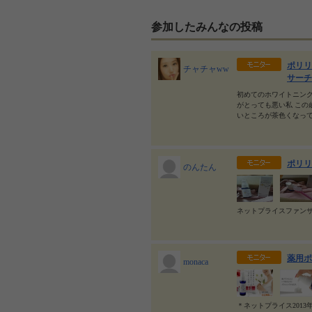
参加したみんなの投稿
ポリリ
チャチャww
サーチ
初めてのホワイトニング
がとっても悪い私 この
いところが茶色くなって
ポリリ
のんたん
ネットプライスファン
薬用ポ
monaca
＊ネットプライス201