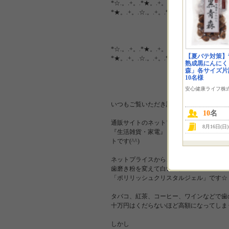
*☆.。.+。.*★。.+。.*★。.+。.☆ 。+.★.+
*★。.+。.☆.。.+。.*
*☆.。.+。.*★。.+。.*★。.+。.☆ 。+.★.+
【夏バテ対策】
*★。.+。.☆.。.+。.*
熟成黒にんにく
森」各サイズ片
10名様
安心健康ライフ株
いつもご覧いただき誠にありがとうござい
10
名
通販サイトのネットプライスは『ファッシ
8月16日(日
『生活雑貨・家電』『フード・ドリンク』
トです(^^)
ネットプライスから、今回ご紹介させてい
歯磨き粉を変えて白い歯に
「ポリリッシュクリスタルジェル」です☆
タバコ、紅茶、コーヒー、ワインなどで歯
十万円はくだらないほど高額になってしま
しかし