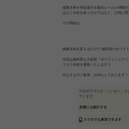
歯磨き粉を有効成分を最高レベルの4種類
はなく白化を狙うだけではなく、口内に関
その理由は
歯磨き粉を変えるだけで“歯科医のホワイ
今回は歯科医も大絶賛『ポリリッシュクリ
１００名様を募集いたします☆
みなさまのご参加、お待ちしております！
12人のファン
が「いいね！」と
ています
友達にも紹介する
スマホでも参加できます