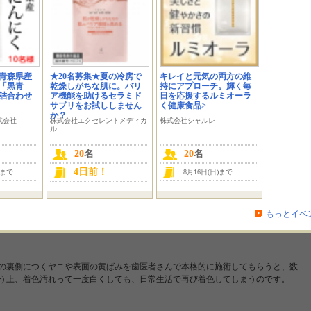
。.*★。.+。.*☆..+。.*★..+。.*☆.。.+。.*★。.+。.*★。.+。.☆.。.+。.*★。.+。.
。.*★。.+。.*☆..+。.*★..+。.*☆.。.+。.*★。.+。.*★。.+。.☆.。.+。.*★。.+。.
青森県産
★20名募集★夏の冷房で
キレイと元気の両方の維
「黒青
乾燥しがちな肌に。バリ
持にアプローチ。輝く毎
詰合わせ
ア機能を助けるセラミド
日を応援するルミオーラ
サプリをお試ししません
く健康食品>
か？
式会社
株式会社エクセレントメディカ
株式会社シャルレ
ル
ます☆総合ショッピングサイト「ネットプライス」です！
20
名
20
名
ョン』『ブランド』『ダイエット・健康』『美容・コスメ』
4日前！
)まで
8月16日(日)まで
『オトコモノ』などの様々な商品を取り扱っている総合ネットショッピングサイ
もっとイベ
ただきたい商品は・・・
の裏側につくヤニや表面の黄ばみを歯医者さんで本格的に施術してもらうと、数
う上、着色汚れって一度白くしても、日常生活で再び着色してしまうのです。