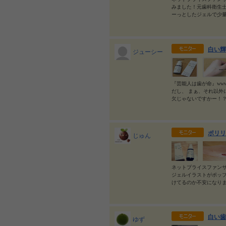
みました！元歯科衛生
ーっとしたジェルで少
白い輝
ジューシー
『芸能人は歯が命』www
だし、 まぁ、それ以外
欠じゃないですかー！？
ポリリ
じゅん
ネットプライスファン
ジェルイラストがポッ
けてるのか不安になり
白い歯
ゆず