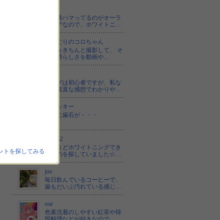
pixy
今一番ハマってるのがオーラ
ルケアなので、ホワイトニ…
どんぐりのコロちゃん
写真をきちんと撮影して、 そ
の素晴らしさを動画や…
m.k
ブログは初心者ですが、私な
りに素直な感想でわかりや…
モ二ッキー
すでに歯石が・・・
ka7ma2
ちょうどホワイトニングでき
ントを探してみる
るものを探していました☆…
jun
毎日飲んでいるコーヒーで、
歯もだいぶ汚れている感じ…
star
色素沈着のしやすい紅茶や韓
国料理などが好きなので、…