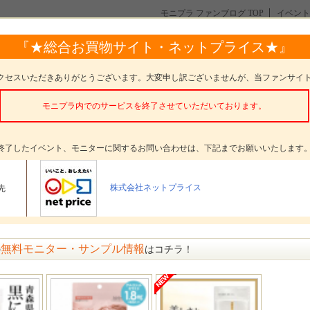
モニプラ ファンブログ TOP
イベント
ュクリスタルホワイトニングジェル』モニター100名様募集！
投稿一覧
『★総合お買物サイト・ネットプライス★』
イトニングジェル』モニター100名様募集！
クセスいただきありがとうございます。大変申し訳ございませんが、当ファンサイ
モニプラ内でのサービスを終了させていただいております。
タープレゼント
ポリリッシュクリスタルジェル
ターした感想の
方法
終了したイベント、モニターに関するお問い合わせは、下記までお願いいたします
イベント内容を詳しく見る
株式会社ネットプライス
先
イベント紹介
無料モニター・サンプル情報
の
はコチラ！
このブログ記事へ
ッシュクリスタルホワイトニングジェル(^^♪｜新婚アラ
ャチャの日記
ジェル体験 ポリリッシュクリスタルホワイトニングジェルです(￣▽+￣) 残念なことに歯並び
歳で矯正する勇気もなく 歯並びが悪いのとワインコーヒーが大好きが わざわいして、磨きにく