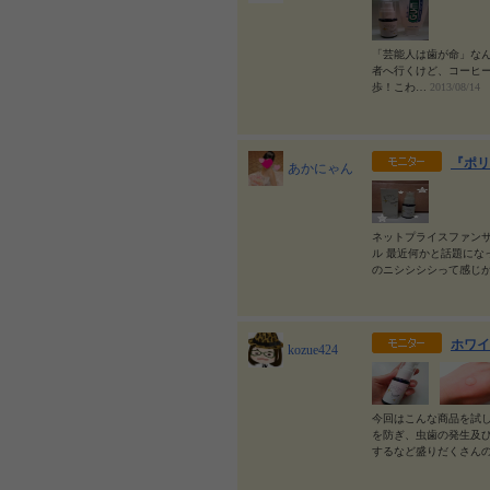
「芸能人は歯が命」なん
者へ行くけど、コーヒ
歩！こわ…
2013/08/14
『ポリ
あかにゃん
ネットプライスファン
ル 最近何かと話題にな
のニシシシシって感じ
ホワイ
kozue424
今回はこんな商品を試
を防ぎ、虫歯の発生及
するなど盛りだくさん