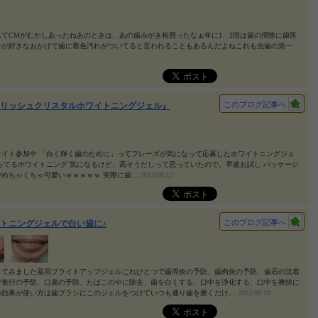
てCMがむかしあったねあのときは、あの歯みがき粉買ったなぁ年に1、2回は歯の掃除に歯医
ーが好きなおかげで歯に着色汚れがついてると言われることもあるんだよねこれも虫歯の第一
このブログ記事へ
リッシュクリスタルホワイトニングジェル』
サイト参加中 「白く輝く歯のために」ってフレーズが気になって応募したホワイトニングジェ
ってるホワイトニング 気になるけど、高そうだしって思っていたので、早速お試し パッケージ
がめちゃくちゃ可愛いｗｗｗｗｗ 実際に歯…
2013/08/12
このブログ記事へ
トニングジェルで白い歯に♪
してみました薬用ブライトアップジェルこれひとつで歯周炎の予防、歯肉炎の予防、歯石の沈着
び進行の予防、口臭の予防、たばこのやに除去、歯を白くする、口中を浄化する、口中を爽快に
の効果が使い方は歯ブラシにこのジェルをつけていつも通り歯を磨くだけ…
2013/08/10