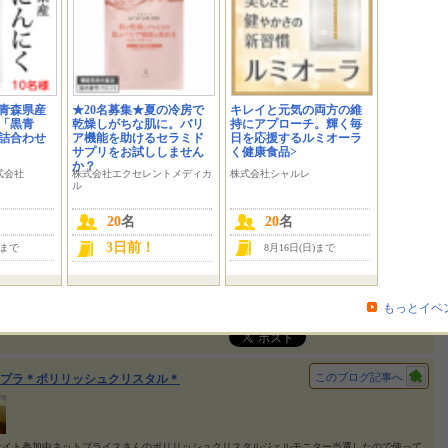
 しまうんです 半年…
2013/08/24
このブログ記事へ
ッシュクリスタルホワイトニングジェル
青森県産
★20名募集★夏の冷房で
キレイと元気の両方の維
「黒青
乾燥しがちな肌に。バリ
持にアプローチ。輝く毎
詰合わせ
ア機能を助けるセラミド
日を応援するルミオーラ
サイト参加中
2013/08/23
サプリをお試ししません
く健康食品>
か？
式会社
株式会社エクセレントメディカ
株式会社シャルレ
ル
このブログ記事へ
リリッシュクリスタルホワイトニングジェル
20
名
20
名
3日前！
)まで
8月16日(日)まで
3年上半期ヒットランキング第3位獲得＊あの大人気商品から…ブライダルホワイトニング出来る
粉を替えるだけ！喫煙歴8年、コーヒーとワインが大好きだった私の歯も白くなりました
もっとイベ
ゃない！歯科医も絶賛！自宅で簡単に！女子力…
2013/08/15
このブログ記事へ
プラ＊ポリリッシュクリスタル＊
サイト参加中ネットプライスさんのポリリッシュクリスタルジェルモニター当選したので使って