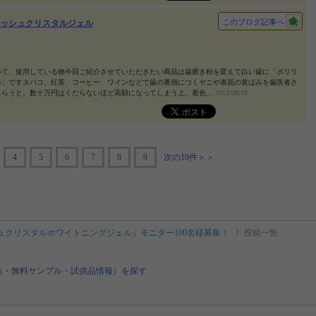
このブログ記事へ
ッシュクリスタルジェル
いて、使用している物今回ご紹介させていただきたい商品は歯磨き粉を変えて白い歯に「ポリリ
ル」ですタバコ、紅茶、コーヒー、ワインなどで歯の裏側につくヤニや表面の黄ばみを歯医者さ
もらうと、数十万円はくだらないほど高額になってしまう上、着色…
2013/08/10
4
5
6
7
8
9
次の10件＞＞
ュクリスタルホワイトニングジェル』モニター100名様募集！
投稿一覧
集・無料サンプル・試供品情報）を探す