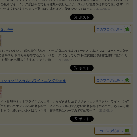
士の私ホワイトニング系は今までも何種類か試したけど、ジェル状歯磨きは初めて使いますトロ
量でもよく伸びますちょっと薬っぽい味だけど、使えないってほどま…
2013/08/15
このブログ記事へ
き～***
 じゃないけど、 歯の着色汚れってやっぱ 気になるよねぇー(^O^)/ あたしは、コーヒー大好き
に食事やら 何やらも影響するだろーけど、 気になってたの 特に女性は 笑顔には白い歯が不可
 お顔の色も明るく見えるし そんな時に…
2013/08/14
このブログ記事へ
ッシュクリスタルホワイトニングジェル
サイト参加中ネットプライスさんより、いただきましたポリリッシュクリスタルホワイトニング
プで可愛いですジェル状歯磨き粉で、透明のジェル泡立たない歯磨き粉は初めてで、ちゃんと磨
ましたでも終わったあとはスッキリ、爽快感味はハーブ系で初め苦手で…
2013/08/14
このブログ記事へ