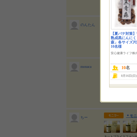
いところが茶色くなって
ポリリ
のんたん
【夏バテ対策】
熟成黒にんにく
森」各サイズ片
ネットプライスファン
10名様
安心健康ライフ株
薬用ポ
monaca
10
名
8月16日(日
＊ネットプライス201
商品が登場！ 歯磨き
ホワイトニングだけじ
＊モニ
ちー
ネットプライスファン