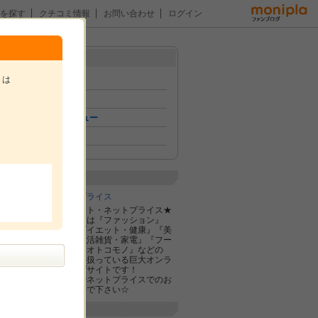
を探す
クチコミ情報
お問い合わせ
ログイン
メニュー
トは
トップ
イベント
おためしレビュー
ファン紹介
。
企業紹介
株式会社ネットプライス
★総合お買物サイト・ネットプライス★
ネットプライスとは『ファッション』
『ブランド』『ダイエット・健康』『美
容・コスメ』『生活雑貨・家電』『フー
ド・ドリンク』『オトコモノ』などの
様々な商品を取り扱っている巨大オンラ
インショッピングサイトです！
お得なチケットでネットプライスでのお
買物体験を楽しんで下さい☆
最新のひとこと