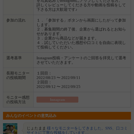
を写真込みでInstagramにアップしてくださる方。
詳しくレビューしてくださる方や動画を投稿をして
下さる方は大歓迎です♪
参加の流れ
１．「参加する」ボタンから画面にしたがって参加
します。
２．募集期間の終了後、企業から選ばれるとお知ら
せがあります。
３．企業から商品などが届きます。
４．試していただいた感想や口コミを自由に表現し
て投稿してください。
選考基準
Instagram投稿・アンケートのご回答を拝見して選考
させていただきます。
長期モニター
１回目：
の投稿期間
2022/08/23 〜 2022/09/11
２回目：
2022/09/12 〜 2022/09/25
モニター感想
Instagram
の投稿方法
みんなのイベントの意気込み
じょたまま
様々なモニターをしてきました。SNS、口コミ
サイトに丁寧な投稿をしています…