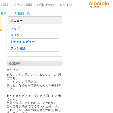
を探す
クチコミ情報
お問い合わせ
ログイン
大募集！！
投稿一覧
メニュー
トップ
イベント
おためしレビュー
ファン紹介
企業紹介
オルビス
触りごこち。着ごこち。使いごこち。居
ごこち。
ここちのいい生活とは、
きっと、なめらかであなたらしい毎日の
こと。
私たちオルビスは、美しさも同じたと考
えます。
年齢や立場にとらわれることのない、
ごく自然と湧きでてくるあなたらしさ。
それこそが、本当の美しさなのだと信じ