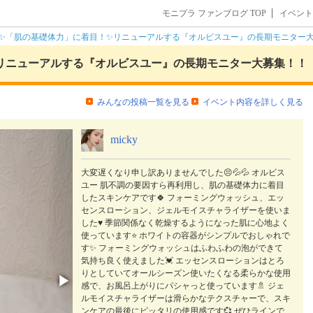
モニプラ ファンブログ TOP
イベント
✨「肌の基礎体力」に着目！✨リニューアルする『オルビスユー』の長期モニター
リニューアルする『オルビスユー』の長期モニター大募集！！
みんなの投稿一覧を見る
イベント内容を詳しく見る
micky
大変遅くなり申し訳ありませんでした😣💦💦 オルビス
ユー 肌不調の要因すら再利用し、肌の基礎体力に着目
したスキンケアです🍀 フォーミングウォッシュ、エッ
センスローション、ジェルモイスチャライザーを使いま
した♥️ 季節関係なく乾燥するようになった肌に心地よく
使っています⭐ ホワイトの容器がシンプルでおしゃれで
す✨ フォーミングウォッシュはふわふわの泡ができて
気持ち良く使えました💓 エッセンスローションはとろ
りとしていてオールシーズン使いたくなる柔らかな使用
▶
感で、お風呂上がりにパシャっと使っています🚿 ジェ
ルモイスチャライザーは滑らかなテクスチャーで、スキ
ンケアの最後にピッタリの使用感です💞 ぜひラインで