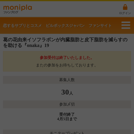
ログイン
恋するサプリとコスメ ピルボックスジャパン ファンサイト
葛の花由来イソフラボンが内臓脂肪と皮下脂肪を減らすの
を助ける『onaka』19
参加受付は終了いたしました。
またの参加をお待ちしております。
募集人数
30
人
参加〆切
受付終了
4月5日まで
モニタープレゼント