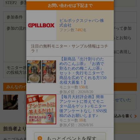
STEP2
参加完了
お問い合わせは下記まで
参加条件
20代～40代の女性限定
ピルボックスジャパン株
式会社
参加の流れ
１．「参加する」ボタンから画面にしたがって参加
ファン数
7492
名
します。
２．募集期間の終了後、企業から選ばれるとお知ら
せがあります。
注目の無料モニター・サンプル情報はコチ
３．企業から商品などが届きます。
ラ！
４．試していただいた感想や口コミを自由に表現し
て投稿してください。
【新商品『出汁割りのた
めのこんぶ茶』『お酒で
モニター感想
割るための梅こんぶ茶』
Instagram
の投稿方法
セット・先行モニターで
商品を広めてくれる方150
名様大募集！】
みんなのイベントの意気込み
モニター数
150
名
参加〆切：2026/8/20
【毎月大好評企画】簡単
レイ
顔出しＯＫです！ あたったら精一杯紹介させていた
アンケートに答えてモニ
だきます。 ぜひ試…
ター品をゲット♪モニター
後アンケートなし！SNS投
稿のみお願いします♪
意気込みを書く
モニター数
10
名
参加〆切：2026/8/16
担当者よりメッセージ
もっとイベントを探す
モニプラ会員の皆さま、はじめまして。