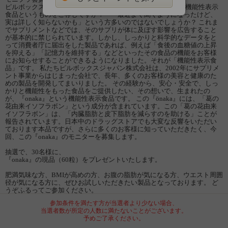
ピルボックスジャパン株式会社の細谷と申します。 皆様は、機能性表示
食品というものをご存じですか？ 「最近よく聞くようになったけど、
実は詳しく知らないかも」という方多いのではないでしょうか？ これま
でサプリメントなどでは、そのサプリが体に及ぼす影響を広告すること
が基本的に禁じられています。しかし、しっかりと科学的なデータをと
って消費者庁に届出をした製品であれば、例えば「食後の血糖値の上昇
を抑える」「記憶力を維持する」などといったその食品の機能をお客様
にお知らせすることができるようになりました。それが「機能性表示食
品」です。 私たちピルボックスジャパン株式会社は、2002年にサプリメ
ント事業からはじまった会社で、長年、多くのお客様の美容と健康のた
めの製品を開発してまいりました。 その経験から、安心・安全で、しっ
かりと機能性をもった食品をご提供したい、その想いで、生まれたの
が、『onaka』という機能性表示食品です。 この『önaka』には、「葛の
花由来イソフラボン」という成分が含まれています。この「葛の花由来
イソフラボン」は、「内臓脂肪と皮下脂肪を減らすのを助ける」ことが
報告されています。日本中のドラッグストアでも大変な反響をいただい
ております本品ですが、さらに多くのお客様に知っていただきたく、今
回、この『onaka』のモニターを募集します。
抽選で、30名様に、
『onaka』の現品（60粒）をプレゼントいたします。
肥満気味な方、BMIが高めの方、お腹の脂肪が気になる方、ウエスト周囲
径が気になる方に、ぜひお試しいただきたい製品となっております。 ど
うぞふるってご参加ください。
参加条件を満たす方が当選者より少ない場合、
当選者数が所定の人数に満たないことがございます。
予めご了承ください。