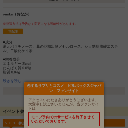
onaka（おなか）
※発送方法は予告なく変更になる可能性があります。
宅配便
■成分
還元パラチノース、葛の花抽出物／セルロース、ショ糖脂肪酸エステ
ル、二酸化ケイ素
■栄養成分
エネルギー 3kcal
たんぱく質 0.05g
脂質 0.04g
炭水化物 1g
食塩相当量 0.001g
続きを読む
葛の花由イソフラボン 35mg
恋するサプリとコスメ ピルボックスジャパ
ン ファンサイト
選考方法
■内容量：18g（300ｍg×60粒）
アクセスいただきありがとうございます。
自動抽選 発表日：4月6日(火)
■お召し上がり方
大変申し訳ございませんが、当ファンサイ
1日あたり4粒を目安にお召し上がりください。
トは
噛まずに、水またはぬるま湯でお召し上がりください。開封後は、お早
イベント参加にあたって
めにお召し上がりください。
モニプラ内でのサービスを終了させて
いただいております。
STEP1
参加登録をする