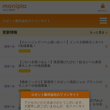
ログイン
ロゼット株式会社のファンサイト
更新情報
もっと見る
【クレンジングバーム使い比べ！】インスタ投稿モニター3
0名様募集！
イベント
【ごわつき肌つるん！】美容液ひたひた！貼るピール美容
液モニター30名様募集
イベント
【角栓ごっそり】新発売！ロゼット洗顔ジェル ブラックの
モニター30名様募集！
イベント
ロゼット株式会社のファンサイト
【洗顔迷子の混合肌さんに】濃密泡でうるおい×毛穴汚れさ
アクセスいただきありがとうございます。
っぱり『ロゼット洗顔サボン スムースウォッシュ』を50名
大変申し訳ございませんが、当ファンサイ
様にお届け！
トは