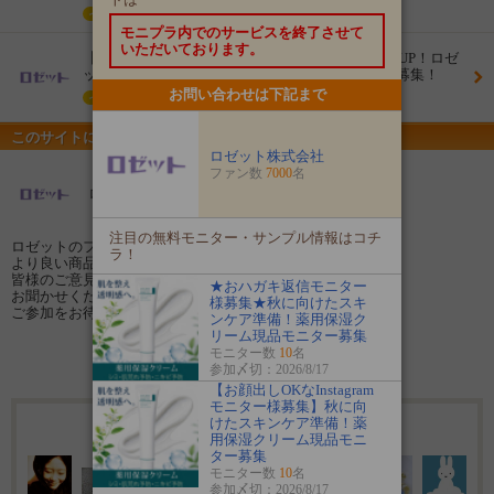
イベント
モニプラ内でのサービスを終了させて
いただいております。
【新商品】つるつる角質ケアマスクでメイクのりUP！ロゼ
ットゴマージュ ピールマスクのモニター100名様募集！
お問い合わせは下記まで
イベント
このサイトについて
ロゼット株式会社
ファン数
7000
名
ロゼット株式会社のファンサイト
注目の無料モニター・サンプル情報はコチ
ロゼットのファンサイトへようこそ！
ラ！
より良い商品開発や情報発信のために、
皆様のご意見やご感想を
★おハガキ返信モニター
お聞かせください☆
様募集★秋に向けたスキ
ご参加をお待ちしております♪
ンケア準備！薬用保湿ク
リーム現品モニター募集
モニター数
10
名
ファン登録する
参加〆切：2026/8/17
【お顔出しOKなInstagram
モニター様募集】秋に向
けたスキンケア準備！薬
7000名のファンが登録しています
用保湿クリーム現品モニ
ター募集
モニター数
10
名
参加〆切：2026/8/17