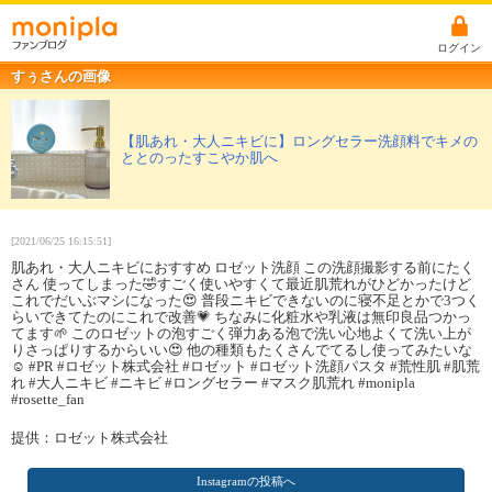
ログイン
すぅさんの画像
【肌あれ・大人ニキビに】ロングセラー洗顔料でキメの
ととのったすこやか肌へ
[2021/06/25 16:15:51]
肌あれ・大人ニキビにおすすめ ロゼット洗顔 この洗顔撮影する前にたく
さん 使ってしまった🤣すごく使いやすくて最近肌荒れがひどかったけど
これでだいぶマシになった😍 普段ニキビできないのに寝不足とかで3つく
らいできてたのにこれで改善💗 ちなみに化粧水や乳液は無印良品つかっ
てます🌱 このロゼットの泡すごく弾力ある泡で洗い心地よくて洗い上が
りさっぱりするからいい😍 他の種類もたくさんでてるし使ってみたいな
☺️ #PR #ロゼット株式会社 #ロゼット #ロゼット洗顔パスタ #荒性肌 #肌荒
れ #大人ニキビ #ニキビ #ロングセラー #マスク肌荒れ #monipla
#rosette_fan
提供：ロゼット株式会社
Instagramの投稿へ