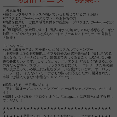
-----------------------------------------------------------
【募集条件】
■髪にトラブルやストレスを抱えていると感じている方（必須）
■ブログまたはInstagramアカウントをお持ちの方
■商品を使用し、ご使用感写真付きの感想を、ブログまたはInstagramに投
稿していただける方
■【動画投稿、大歓迎です！】 商品の使い心地やリアルな感想など、ぜひ
動画でご紹介いただけると嬉しいです✨ リールやストーリーでの発信も
大歓迎！
【こんな方に】
■頭皮に栄養を与え、髪を健やかに保つスカルプシャンプー
【毛髪診断士®＆毛髪技能士 ダブル監修の研究開発商品】 “美しさ”の象
徴となるバレリーナにとって、髪先まで美しくあることは欠かせない重
要な要素といえます。 しかしながら、バレエをより“美しく”みせるため
のおだんごやヘアスプレー、 ワックスなどにより、 バレリーナたちの髪
や頭皮は思っている以上に深刻なダメージを受けています。 オーロラシ
ャンプーは、 そんなバレリーナがもつ悩みに応えるために開発された、
市販では購入できない特別なシャンプーです。
■選考のうえ、当選者の方には
【アミノ酸オーガニックシャンプー】 オーロラシャンプーをお送りしま
す！
■撮影したお写真を『ブログ』または『Instagram』に感想を添えて投稿し
てください！
★★★★★★★★★★★★★★★★★★★★★★★★★★★★★★★★
★
★★★★★★是非フォローをよろしくお願い申し上げます！★★★★★