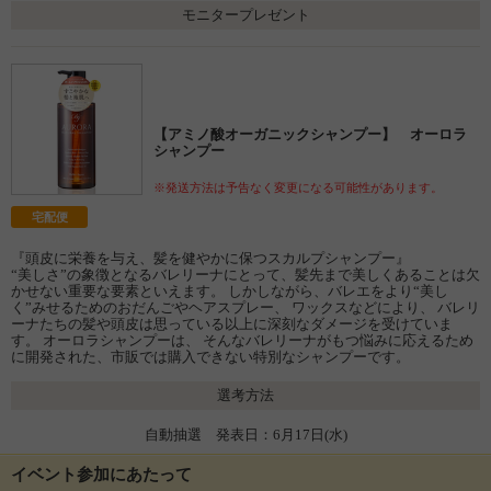
モニタープレゼント
【アミノ酸オーガニックシャンプー】 オーロラ
シャンプー
※発送方法は予告なく変更になる可能性があります。
宅配便
『頭皮に栄養を与え、髪を健やかに保つスカルプシャンプー』
“美しさ”の象徴となるバレリーナにとって、髪先まで美しくあることは欠
かせない重要な要素といえます。 しかしながら、バレエをより“美し
く”みせるためのおだんごやヘアスプレー、 ワックスなどにより、 バレリ
ーナたちの髪や頭皮は思っている以上に深刻なダメージを受けていま
す。 オーロラシャンプーは、 そんなバレリーナがもつ悩みに応えるため
に開発された、市販では購入できない特別なシャンプーです。
選考方法
自動抽選 発表日：6月17日(水)
イベント参加にあたって