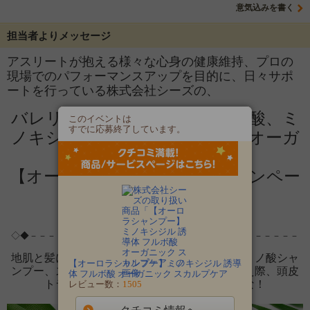
意気込みを書く
担当者よりメッセージ
アスリートが抱える様々な心身の健康維持、プロの
現場でのパフォーマンスアップを目的に、日々サポ
ートを行っている株式会社シーズの、
バレリーナ絶賛、注目のフルボ酸、ミ
このイベントは
すでに応募終了しています。
ノキシジル誘導体配合で話題のオーガ
ニックシャンプー
【オーロラシャンプー】のキャンペー
ンです。
↓↓↓ 今回のイベントはコチラ ↓↓↓
◇◆－－－－－－－－－－－－－－－－－－－－－－－－－－－－－－
－◆◇
地肌と髪にやさしい厳選素材、ノンシリコンアミノ酸シャ
【オーロラシャンプー】ミノキシジル 誘導
ンプー、スカルプケア、ハリ、こし、潤い、生え際、頭皮
体 フルボ酸 オーガニック スカルプケア
トラブル、カラー・ダメージ毛にも最適な！
レビュー数：
1505
オーロラシャンプーを！