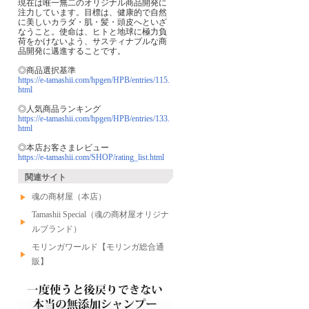
現在は唯一無二のオリジナル商品開発に
注力しています。目標は、健康的で自然
に美しいカラダ・肌・髪・頭皮へといざ
なうこと。使命は、ヒトと地球に極力負
荷をかけないよう、サスティナブルな商
品開発に邁進することです。
◎商品選択基準
https://e-tamashii.com/hpgen/HPB/entries/115.
html
◎人気商品ランキング
https://e-tamashii.com/hpgen/HPB/entries/133.
html
◎本店お客さまレビュー
https://e-tamashii.com/SHOP/rating_list.html
関連サイト
魂の商材屋（本店）
Tamashii Special（魂の商材屋オリジナ
ルブランド）
モリンガワールド【モリンガ総合通
販】