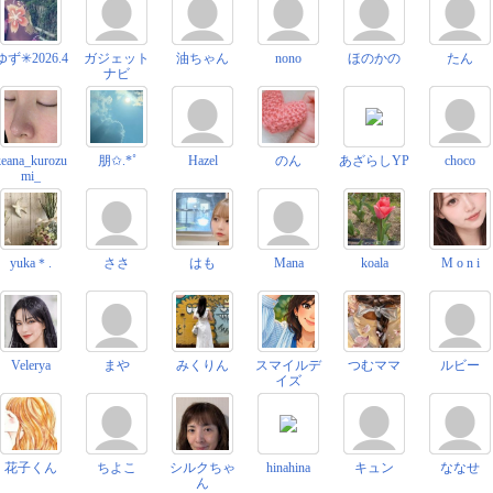
ゆず✳︎2026.4
ガジェット
油ちゃん
nono
ほのかの
たん
ナビ
keana_kurozu
朋✩.*˚
Hazel
のん
あざらしYP
choco
mi_
yuka＊.
ささ
はも
Mana
koala
M o n i
Velerya
まや
みくりん
スマイルデ
つむママ
ルビー
イズ
花子くん
ちよこ
シルクちゃ
hinahina
キュン
ななせ
ん