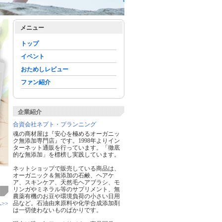
メニュー
トップ
イベント
おためしレビュー
ファン紹介
企業紹介
合資会社ネプト・プランニング
魂の商材屋は『安心を極めるオーガニッ
ク無添加専門店』です。1998年よりイン
ターネット通販を行っています。「徹底
的な無添加」を標榜し実践しています。
ネットショップで販売している商品は、
オーガニック＆無添加の石鹸、ヘアケ
ア、スキンケア、天然毛ヘアブラシ、モ
リンガやミネラル等のサプリメント、無
農薬有機のお豆や環境負荷の小さい日用
品など。石油由来原料や化学合成添加剤
>>
は一切使わないものばかりです。