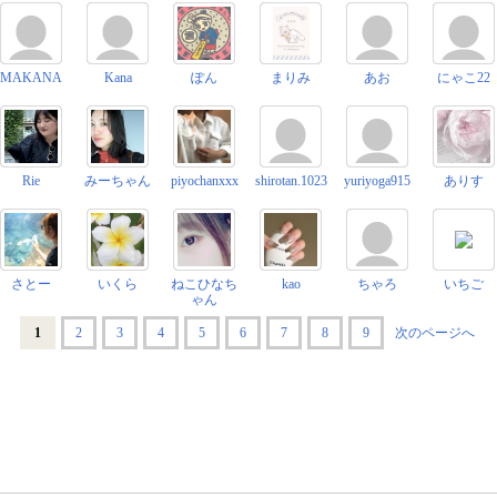
MAKANA
Kana
ぽん
まりみ
あお
にゃこ22
Rie
みーちゃん
piyochanxxx
shirotan.1023
yuriyoga915
ありす
さとー
いくら
ねこひなち
kao
ちゃろ
いちご
ゃん
1
2
3
4
5
6
7
8
9
次のページへ