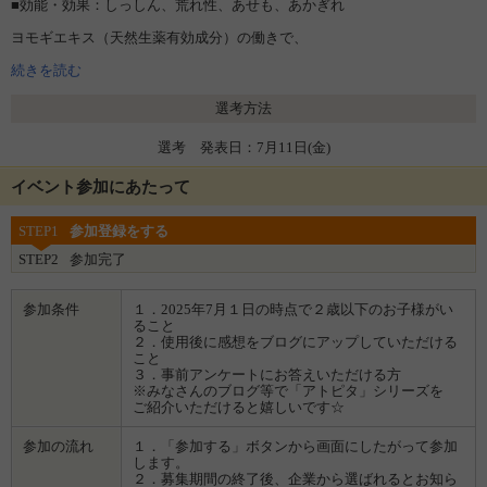
■効能・効果：しっしん、荒れ性、あせも、あかぎれ
ヨモギエキス（天然生薬有効成分）の働きで、
しっしんや肌荒れなどの肌トラブルを鎮めます。
さらに、うるおい補給成分（ラノリン脂肪酸コレステリル）を配合。
続きを読む
カサカサ・かゆかゆお肌にうるおいを与えます。
無香料・防腐剤無添加・アレルギーテスト済み。
選考方法
(全ての方にアレルギーが起こらないというわけではありません)
選考 発表日：7月11日(金)
イベント参加にあたって
STEP1
参加登録をする
STEP2
参加完了
参加条件
１．2025年7月１日の時点で２歳以下のお子様がい
ること
２．使用後に感想をブログにアップしていただける
こと
３．事前アンケートにお答えいただける方
※みなさんのブログ等で「アトピタ」シリーズを
ご紹介いただけると嬉しいです☆
参加の流れ
１．「参加する」ボタンから画面にしたがって参加
します。
２．募集期間の終了後、企業から選ばれるとお知ら