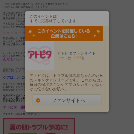
「つらい乾燥やかゆみから、赤ちゃんを解放してあげたい」
「赤ちゃんのお肌の悩みに、こたえたい」
そんな想いからアトピタは誕生しました。
このイベントは
アトピタは、肌トラブルの原因となる、お肌の水分・油分不足に着目。
保湿を重視したスキンケアシリーズです。
すでに応募終了しています。
カサカサ・かゆかゆする赤ちゃんのお肌はもちろん、
そんな赤ちゃんのお肌に悩むママの心にもうるおいが届きますように…
赤ちゃんとママの笑顔あふれる毎日を願っています。
☆--★--☆--★--☆--★--☆--★--☆--★--☆--★--☆--★--☆--★--☆--★--☆--★--☆
気温が高まり、季節はいよいよ夏に！
みなさんのお子様は、
変わらず健やかお肌をキープできていますか？(^O^)／
アトピタファンサイト
たっぷり汗をかくこの季節に、
とっても気がかりな肌トラブルが、
ファン数
11367
名
あせも
！
(>_<)
あせもは、汗や汚れがお肌に付着した状態のまま
放置してしまうことが原因で起こります(*_*;
アトピタは、トラブル肌の赤ちゃんのため
ケアは、とにかくお肌を清潔にするのがポイント☆
のスキンケアシリーズです。 これからは、
毎日の保湿スキンケアでカサカサ・かゆか
汗をこまめに拭き取り、着替えさせたり、
お風呂やシャワーでしっかり汗と汚れを洗い流して、
ゆに悩まないお肌へ。
清潔な状態をキープしてあげてください(*^_^*)
今月のアトピタファンサイトでは、
赤ちゃんの夏のお肌ケアが心配なママに
ファンサイトへ
おすすめなアイテム、
アトピタ 薬用保湿入浴剤
のモニター様を募集します！(^^)