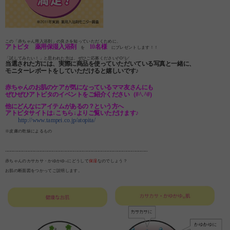
この「赤ちゃん用入浴剤」の良さを知っていただくために、
アトピタ 薬用保湿入浴剤
10
名様
を
にプレゼントします！！
「試してみたい！」と思われた方は、ぜひご応募ください(^O^)／
当選された方には、実際に商品を使っていただいている写真と一緒に、
モニターレポートをしていただけると嬉しいです♪
赤ちゃんのお肌のケアが気になっているママ友さんにも
ぜひぜひアトピタのイベントをご紹介ください（#^.^#)
他にどんなにアイテムがあるの？という方へ
アトピタサイトは↓こちら↓よりご覧いただけます♪
http://www.tampei.co.jp/atopita/
※皮膚の乾燥によるもの
------------------------------------------------------------------------------------------------------------
赤ちゃんのカサカサ・かゆかゆ
にどうして
保湿
なのでしょう？
※
お肌の断面図をつかってご説明します。