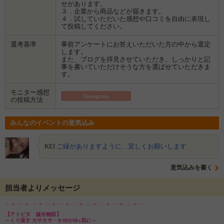
せがあります。
３．企業から商品などが届きます。
４．試していただいた感想や口コミを自由に表現し
て投稿してください。
選考基準
事前アンケートにお答えいただいた方の中から選定
します。
また、ブログを拝見させていただき、しっかりと記
事を書いていただけそうな方を選ばせていただきま
す。
モニター感想
Instagram
の投稿方法
みんなのイベントの意気込み
KEI
ご縁がありますように…宜しくお願いします
意気込みを書く
担当者よりメッセージ
☆--★--☆--★--☆--★--☆--★--☆--★--☆--★--☆--★--☆--★--☆--★--☆--★--☆
【アトピタ 誕生物語】
～くり返す カサカサ・かゆかゆ
肌に～
※