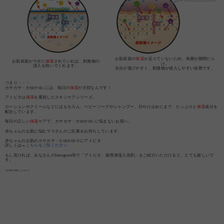
お肌表面の
保湿
が足りていないため、角層が隙間だら
お肌表面が十分に
保湿
されていれば、刺激物の
け。
浸入を防いでくれます。
水分が逃げやすく、刺激物が侵入しやすい状態です。
つまり・・・
カサカサ・かゆかゆ
には、毎日の
保湿
が大切なんです！
※
アトピタは
保湿
を重視したスキンケアシリーズ。
ローションやクリームなどにはもちろん、ベビーソープやシャンプー、日やけ止めにまで、たっぷりと
保湿
成分を
配合しています。
毎日の正しい
保湿
ケアで、カサカサ・かゆかゆ
に悩まないお肌へ。
※
赤ちゃんのお肌に悩むママさんのご応募をお待ちしています。
赤ちゃんのお肌のカサカサ・かゆかゆ※にアトピタ
詳しくは→
こちらをご覧ください
もし良ければ、みなさんのInstagram等で「アトピタ 薬用保湿入浴剤」をご紹介いただけると、とても嬉しいで
す。
※皮膚の乾燥によるもの