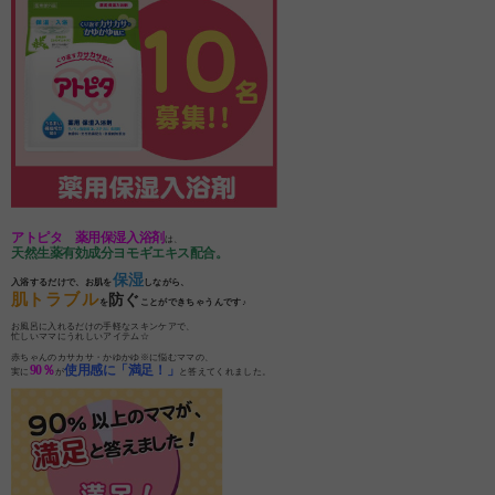
アトピタ 薬用保湿入浴剤
は、
天然生薬有効成分ヨモギエキス配合。
保湿
入浴するだけで、お肌を
しながら、
肌トラブル
防ぐ
を
ことができちゃうんです♪
お風呂に入れるだけの手軽なスキンケアで、
忙しいママにうれしいアイテム☆
赤ちゃんのカサカサ・かゆかゆ※に悩むママの、
90％
使用感に「満足！」
実に
が
と答えてくれました。