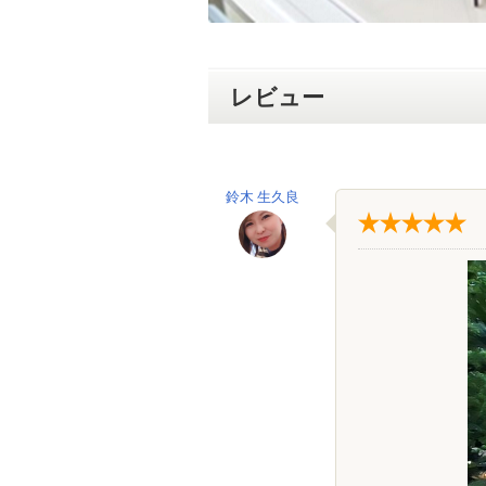
レビュー
鈴木 生久良