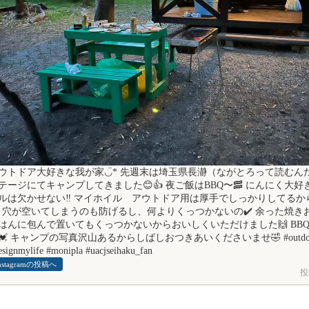
◀
ウトドア大好きな我が家◡̈* 先週末は埼玉県長瀞（ながとろって読むん
テージにてキャンプしてきました😊👍 夜ご飯はBBQ〜🥓 にんにく大
ルは欠かせない‼️ マイホイル アウトドア用は厚手でしっかりしてるか
‍♀ 穴が空いてしまうのも防げるし、何よりくっつかないの✔️ 余った焼
はんに包んで置いてもくっつかないからおいしくいただけました🙌 BB
💓 キャンプの写真沢山あるからしばしおつきあいくださいませ🤣 #outdoorm
esignmylife #monipla #uacjseihaku_fan
nstagramの投稿へ
投