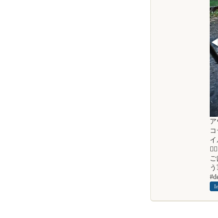
ア
コ
イ

ご
う
#d
I