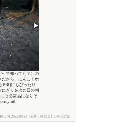
▶
だって知ってた？）の
好きだから、にんにくホ
らBBQにもぴったり
きおにぎりを次の日の朝
Qには必需品になりそ
yfoil
稿日時:
2022/06/28
提供：株式会社UACJ製箔