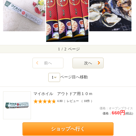
1
/
2
ページ
前へ
次へ
ページ目へ移動
マイホイル アウトドア用１０ｍ
4.80 | レビュー （ 18件 ）
価格：オープンプライス
660円
価格：
(税込)
ショップへ行く