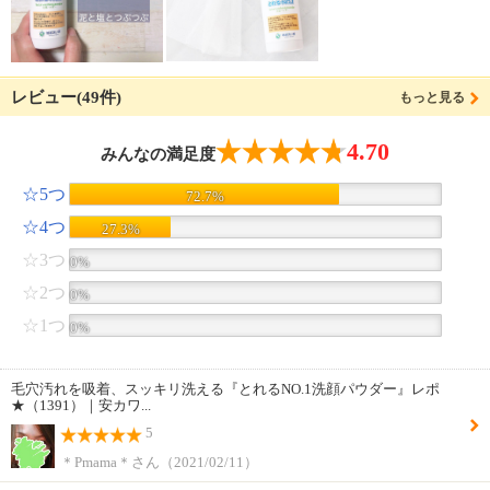
レビュー(49件)
もっと見る
4.70
みんなの満足度
☆5つ
72.7%
☆4つ
27.3%
☆3つ
0%
☆2つ
0%
☆1つ
0%
毛穴汚れを吸着、スッキリ洗える『とれるNO.1洗顔パウダー』レポ
★（1391）｜安カワ...
5
＊Pmama＊さん（2021/02/11）