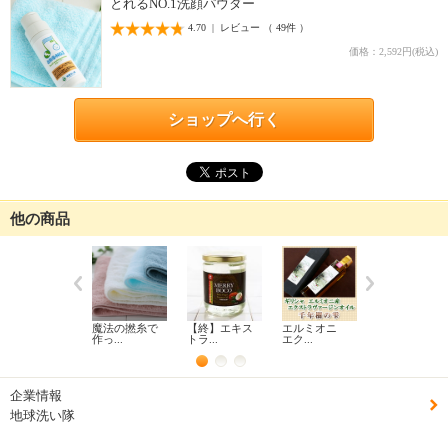
とれるNO.1洗顔パウダー
4.70 | レビュー （ 49件 ）
価格：2,592円(税込)
ショップへ行く
他の商品
魔法の撚糸で
【終】エキス
エルミオニ
【販売終了】
作っ...
トラ...
エク...
健康...
企業情報
地球洗い隊