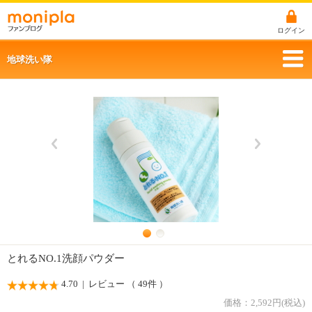
ログイン
地球洗い隊
とれるNO.1洗顔パウダー
4.70
| レビュー （ 49件 ）
価格：
2,592
円(税込)