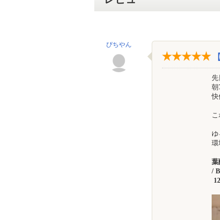
ぴちやん
先
朝
快
こ
ゆ
環
葉
/
1