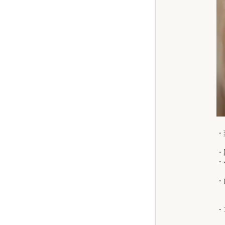
・
バ
・
・
私
・
息
粒
・
継