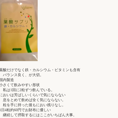
葉酸だけでなく鉄・カルシウム・ビタミンも含有
ランス良く、が大切。
国内製造
小さくて飲みやすい形状
は1回に2粒ずつ飲んでいる。
においは芳ばしいくらいで気にならない
をとめて飲めば全く気にならない。
を手に持った後もにおい残りなし。
1日4粒約60円でお財布に優しい
続して摂取するにはここがいちばん大事。