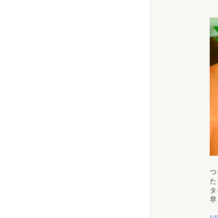
必
つ
た
タ
早