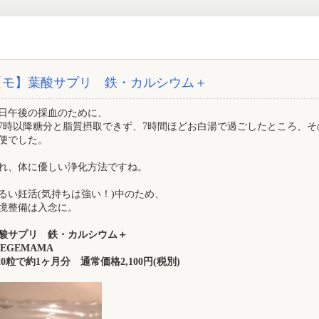
【モ】葉酸サプリ 鉄・カルシウム＋
日午後の採血のために、
7時以降糖分と脂質摂取できず、7時間ほどお白湯で過ごしたところ、そ
便でした。
れ、体に優しい浄化方法ですね。
るい妊活(気持ちは強い！)中のため、
境整備は入念に。
酸サプリ 鉄・カルシウム＋
 BEGEMAMA
20粒で約1ヶ月分 通常価格2,100円(税別)