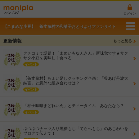
ログイン
【こまめな小豆】 茶丈藤村の和菓子おとりよせファンサイト
更新情報
もっと見る
クチコミで話題！「まめいもなんきん」新味覚です★サク
サク小豆を美味しく食べる
イベント
【茶丈藤村】ちょい足しクッキング企画！「釜あげ丹波大
納言」と意外な組み合わせは？
イベント
「柚子味噌まどれいぬ」とティータイム あなたなら？
イベント
ぷつぷつナッツ入り黒糖もち「てらべもち」のあじわいを
ブログで伝えて！