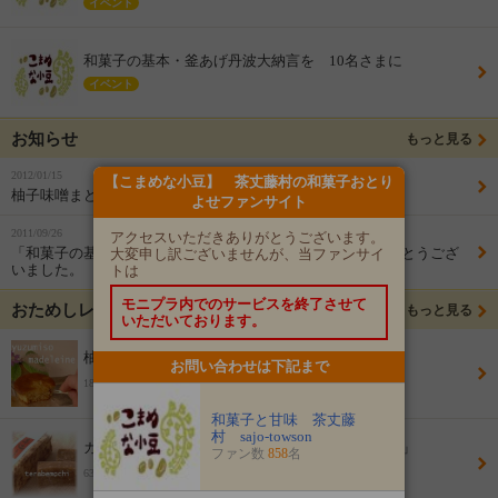
イベント
和菓子の基本・釜あげ丹波大納言を 10名さまに
イベント
お知らせ
もっと見る
2012/01/15
【こまめな小豆】 茶丈藤村の和菓子おとり
柚子味噌まどれいぬ 「お題に答えて」の募集です
よせファンサイト
2011/09/26
アクセスいただきありがとうございます。
「和菓子の基本・釜あげ丹波大納言」へのご応募多数ありがとうござ
大変申し訳ございませんが、当ファンサイ
いました。
トは
モニプラ内でのサービスを終了させて
おためしレビュー
もっと見る
いただいております。
柚子味噌まどれいぬ3個セット
お問い合わせは下記まで
180円(税込)
和菓子と甘味 茶丈藤
村 sajo-towson
カシューナッツ入り黒糖もち「寺辺もち５個入り」
ファン数
858
名
630円(税込)