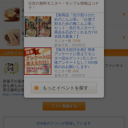
注目の無料モニター・サンプル情報はコチ
ラ！
まめいもなんきんこまめ袋50ｇ入り
【新商品『出汁割りのた
400円(税込)
めのこんぶ茶』『お酒で
割るための梅こんぶ茶』
セット・先行モニターで
商品を広めてくれる方150
釜あげ丹波大納言70ｇ
名様大募集！】
400円(税込)
モニター数
150
名
参加〆切：2026/8/20
【毎月大好評企画】簡単
このサイトについて
アンケートに答えてモニ
ター品をゲット♪モニター
後アンケートなし！SNS投
【こまめな小豆】 茶丈藤村の和菓子おとりよせファンサイ
稿のみお願いします♪
ト
モニター数
10
名
参加〆切：2026/8/16
和菓子の基本の小豆をもっとも美味しいカタチでご提案。
誰も彼もみんな和菓子好きにしちゃいます。
もっとイベントを探す
茶丈藤村お取り寄せサイト【こまめな小豆】
http://www.sajo-towson.jp
ファン登録する
858名のファンが登録しています