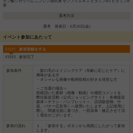
チン酸ジカリウム ニンジン抽出液 センブリエキス ビタミンB3 ビタミンB
群
選考方法
選考 発表日：6月26日(金)
イベント参加にあたって
STEP1
参加登録をする
STEP2
参加完了
参加条件
・髪の毛のエイジングケア（年齢に応じたケア）に
興味がある方
・オシャレな画像や動画投稿が好き＆得意な方
＜ご当選の場合＞
投稿頂いた素材（画像・動画）や感想コメントを、
弊社販促活動（公式ショッピングサイト・各種販促
媒体＜チラシ・パンフレット＞、店頭販促物、什
器、バナー広告等）へ使用いたします。上記使用に
際し、関連法規に基づき、一部加筆・修正させて頂
く場合がございます。
参加の流れ
１．「参加する」ボタンから画面にしたがって参加
します。