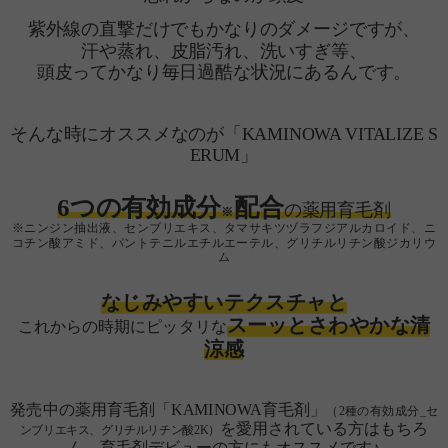
紫外線の直撃だけでもかなりのダメージですが、
汗や蒸れ、皮脂汚れ、洗いすぎ等、
頭皮ってかなり毎日過酷な状況にあるんです。
そんな時にオススメなのが「KAMINOWA VITALIZE S
ERUM」
6つの有効成分
配合
の薬用育毛剤
※
※ニンジン抽出液、センブリエキス、タマサキツヅラフジアルカロイド、ニ
コチン酸アミド、パントテニルエチルエーテル、グリチルリチン酸ジカリウ
ム
なじみやすいテクスチャと
スーッとさわやかな清
これからの時期にピッタリな
涼感
発売中の薬用育毛剤「KAMINOWA育毛剤」
（2種の有効成分_
セ
を愛用されている方はもちろ
ンブリエキス、グリチルリチン酸2K）
ん、育毛剤デビューの方にもオススメです♪