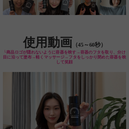
使用動画
（45～60秒）
└商品ロゴが隠れないように容器を映す→容器のフタを取り、分け
目に沿って塗布→軽くマッサージ→フタをしっかり閉めた容器を映
して笑顔