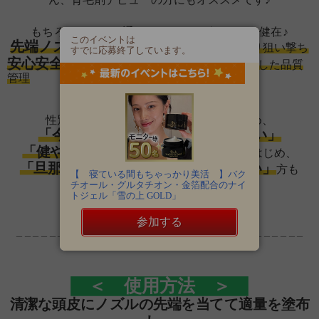
もちろんこれまで通りのオススメポイントも健在♪
このイベントは
先端ノズルタイプ
：ピンポイントでしっかり狙い撃ち
すでに応募終了しています。
安心安全の日本製
：
ISO22716取得工場の徹底した品質
管理
性別や年齢を問わずお使いいただけるため、
「今年はさらに自分を大事にしたい」
「健やかさを維持したい」
という方をはじめ、
「旦那や彼氏、パートナーに使いたい」
方も
【 寝ている間もちゃっかり美活 】バク
大歓迎です♪
チオール・グルタチオン・金箔配合のナイ
トジェル「雪の上 GOLD」
参加する
＿＿＿＿＿＿＿＿＿＿＿＿＿＿＿＿＿＿＿＿＿＿＿＿＿＿＿＿＿＿＿＿＿＿＿
＜ 使用方法 ＞
清潔な頭皮にノズルの先端を当てて
適量を塗布