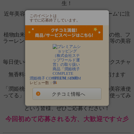
生！
近年美容分野で注目を集めている‘エクソソーム’に注
このイベントは
目して開発した美容液
すでに応募終了しています。
植物由来のクコカルス培養エキス
の他、フ
（保湿成分）
ラーレン、ナイアシンアミド、モモ葉エキス等の美容
成分も配合
毎日使いやすいとろみのあるなじみの良いテクスチャ
ー
無香料なので、気軽にサッとお使いいただけます
潤姫桃子 COMPLETE SERUM
レビュー数：
24
「潤姫桃子ブランド大好き！」
「潤姫桃子の美容液使
クチコミ情報へ
ってる」「ドラッグストアで見たことあって
使ってみ
たかった」
という皆様
、
ぜひご応募ください！
今回初めて応募される方、大歓迎です☆彡