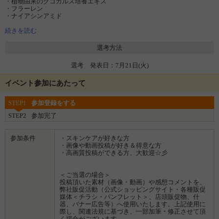
・植物由来のクコカルス培養エキス
・フラーレン
・ナイアシンアミド
・モモ葉エキス
・グルコシルセラミド
続きを読む
※累計販売数：2019年11月発売からの累計（自社調べ）
選考方法
選考 発表日：7月21日(火)
イベント参加にあたって
STEP1
参加登録をする
STEP2
参加完了
参加条件
・スキンケアが好きな方
・画像や動画投稿が好き＆得意な方
・高画質投稿ができる方、大歓迎☆彡
＜ご当選の場合＞
投稿頂いた素材（画像・動画）や感想コメントを、
弊社販促活動（公式ショッピングサイト・各種販促
媒体＜チラシ・パンフレット＞、店頭販促物、什
器、バナー広告等）へ使用いたします。上記使用に
際し、関連法規に基づき、一部加筆・修正させて頂
く場合がございます。