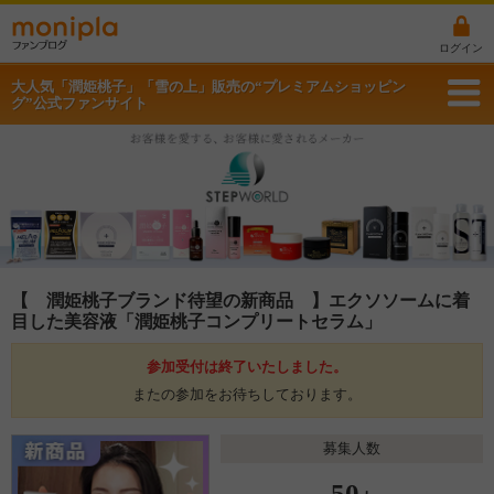
ログイン
大人気「潤姫桃子」「雪の上」販売の“プレミアムショッピン
グ”公式ファンサイト
【 潤姫桃子ブランド待望の新商品 】エクソソームに着
目した美容液「潤姫桃子コンプリートセラム」
参加受付は終了いたしました。
またの参加をお待ちしております。
募集人数
50