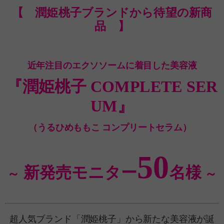
【 潤姫桃子ブランドから待望の新商
品 】
近年注目のエクソソームに着目した
美容液
『潤姫桃子 COMPLETE SER
UM』
（うるひめももこ コンプリートセラム）
50
新発売
モニター
名様
～
～
超人気ブランド「潤姫桃子」から新たな美容液が誕