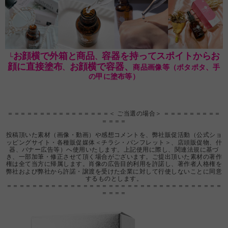
お顔横で外箱と商品
容器を持ってスポイトからお
└
、
顔に直接塗布
お顔横で容器、
、
商品画像等（ポタポタ、手
の甲に塗布等）
＝＝＝＝＝＝＝＝＝＝＝＝＝＝＝＝＜ ご当選の場合＞ ＝＝＝＝＝＝＝＝＝
＝＝＝＝
投稿頂いた素材（画像・動画）や感想コメントを、弊社販促活動（公式ショ
ッピングサイト・各種販促媒体＜チラシ・パンフレット＞、店頭販促物、什
器、バナー広告等）へ使用いたします。上記使用に際し、関連法規に基づ
き、一部加筆・修正させて頂く場合がございます。ご提出頂いた素材の著作
権は全て当方に帰属します。肖像の広告目的利用を許諾し、著作者人格権を
弊社および弊社から許諾・譲渡を受けた企業に対して行使しないことに同意
するものとします。
＝＝＝＝＝＝＝＝＝＝＝＝＝＝＝＝＝＝＝＝＝＝＝＝＝＝＝＝＝＝＝＝＝＝
＝＝＝＝