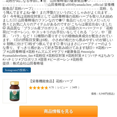
. . 花粉が気になる季節に🌲🌼.ﾟ 山田養蜂場の健康食品🐝♡ 𓐄 𓐄 𓐄 𓐄 𓐄 𓐄 𓐄 𓐄 𓐄
𓐄 𓐄 𓐄 𓐄 𓐄 𓐄 𓐄 𓐄 𓐄 𓐄 𓐄 𓐄 𓐄 𓐄 𓐄 𓐄 ⿻山田養蜂場 u0040yamada.bee_official 栄養機
能食品｢花粉ハーブ｣ 𓐄 𓐄 𓐄 𓐄 𓐄 𓐄 𓐄 𓐄 𓐄 𓐄 𓐄 𓐄 𓐄 𓐄 𓐄 𓐄 𓐄 𓐄 𓐄 𓐄 𓐄 𓐄 𓐄 𓐄 𓐄 花粉、も
う飛んでますよね~😭！ まだ序盤だというのにくしゃみがよく出ます…
🥲！ 今年私は花粉症対策として 山田養蜂場の花粉ハーブを取り入れ始め
ました✌🏻 山田養蜂場のファンなので🐝🤍 食品だったりコスメだったり
色々とお気に入りのアイテムがあるのですが こちらは最近出会いました
🤭 高品質な「ブラジル産プロポリス」に 今話題のスーパーフード「花粉
荷(ビーポーレン)」や スッキリのお手伝いをしてくれる 「シソ」や「甜
茶」「バラ」など！ 12種類の選りすぐりの植物由来成分が配合されてい
ます。 1日の摂取目安量は6粒。 小さめの粒だから飲みやすいのが嬉しい
☺ 朝晩に分けて3粒ずつ飲んでます◎ 香りはまさにハーブティーのよう
な香り。 すっきり感があって好き🥰 飲み続けてみます🙌🏻✨ #花粉ハー
ブ #山田養蜂場 #花粉 #ムズムズ #サプリ #健康食品 #monipla
#yamadabeefarm_fan #花粉症 #花粉症対策 #花粉対策 #ミツバチ #はちみつ
#ハチミツ #プロポリス #甜茶 #ビーポーレン #花粉荷
提供：株式会社山田養蜂場
Instagramの投稿へ
【栄養機能食品】花粉ハーブ
4.70 | レビュー （ 34件 ）
価格：8,948円(税込)
商品情報を見る