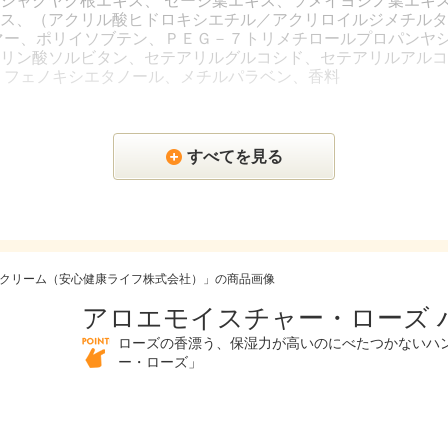
シャクヤク根エキス、 セージ葉エキス、ソメイヨシノ葉エキ
ス、（アクリル酸ヒドロキシエチル／アクリロイルジメチルタ
マー、ポリイソブテン、ＰＥＧ－７トリメチロールプロパンヤ
リン酸ソルビタン、セテアリルグルコシド、セテアリルアルコ
、フェノキシエタノール、メチルパラベン、香料
すべてを見る
アロエモイスチャー・ローズ 
ローズの香漂う、保湿力が高いのにべたつかないハ
ー・ローズ」