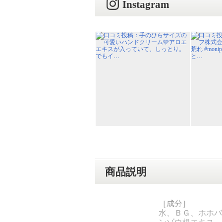
Instagram
商品説明
［成分］
水、ＢＧ、ホホバ