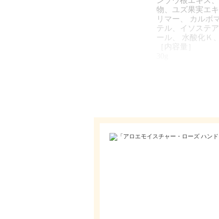
ンゾウ根エキス、
物、ユズ果実エキ
リマー、 カルボ
テル、イソステア
ール、 水酸化Ｋ
［内容量］
30g