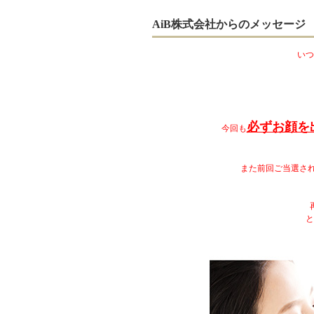
AiB株式会社からのメッセージ
いつ
必ずお顔を
今回も
また前回ご当選さ
と