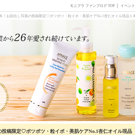
モニプラ ファンブログ TOP
イベント
K！お顔出し写真の投稿限定♡ポツポツ・粒イボ・美肌ケアNo.1杏仁オイル現品１本
の投稿限定♡ポツポツ・粒イボ・美肌ケアNo.1杏仁オイル現品