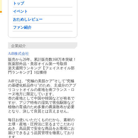
トップ
イベント
おためしレビュー
ファン紹介
企業紹介
AiB株式会社
販売から26年。累計販売数168万本突破！
医薬部外品・美容オイル第一号取得
楽天週間ランキング【フェイスオイル部
門ランキング】1位獲得
AiBでは、“究極の美肌ケア”そして“究極
の基礎化粧品作り”のため、主成分のアプ
リコットオイルの産地を南フランス・ロ
ーヌ地方に限定しています。
杏の産地として中国や韓国などが有名で
すが、アジア特有の湿気で害虫駆除など
植物の育成のため多量の農薬散布が必要
となり、決して良質とは言えません。
りこ
りぃやん
＊れいあ＊
毎日お使いいただくものだから、素材の
前から凄く興味があ
ぼつぼつきになりま
デコルテの
土壌・産地・圧搾法に至るまでこだわり
る商品でした。…
す
がまさに軽
ぬき、高品質で安全な商品をお客様にお
届けできるよう品質管理を徹底しており
ます。