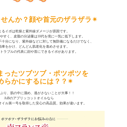
ませんか？顔や首元のザラザラ✴︎
よるイボは乾燥と紫外線ダメージが原因です。
やすく、皮脂の分泌量は10代を境に一気に低下します。
不十分になり、紫外線などに対して無防備になるだけでなく、
拍車をかけ、どんどん肌老化を進めさせます。
トラブルの代表に顔や首にできるイボがあります。
まったツブツブ・ポツポツを
なめらかにするには？？✴︎
ぷり、肌の中に溜め、逃がさないことが大事！！
AiBのアプリッコットオイルなら
オイル第一号を取得した安心の高品質。効果が違います。