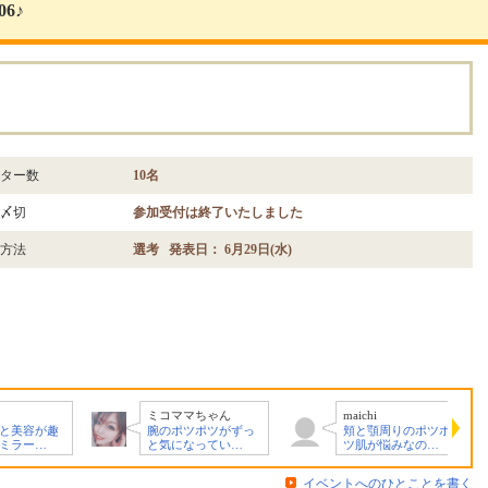
6♪
。
ター数
10名
〆切
参加受付は終了いたしました
方法
選考 発表日： 6月29日(水)
ミコママちゃん
maichi
容が趣
腕のポツポツがずっ
頬と顎周りのポツポ
ラー…
と気になってい…
ツ肌が悩みなの…
イベントへのひとことを書く