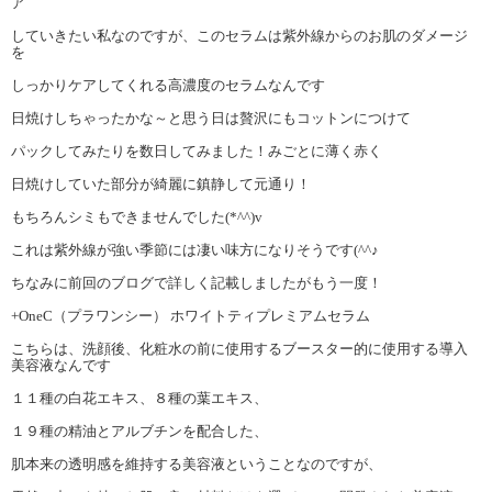
ア
していきたい私なのですが、このセラムは紫外線からのお肌のダメージ
を
しっかりケアしてくれる高濃度のセラムなんです
日焼けしちゃったかな～と思う日は贅沢にもコットンにつけて
パックしてみたりを数日してみました！みごとに薄く赤く
日焼けしていた部分が綺麗に鎮静して元通り！
もちろんシミもできませんでした(*^^)v
これは紫外線が強い季節には凄い味方になりそうです(^^♪
ちなみに前回のブログで詳しく記載しましたがもう一度！
+OneC（プラワンシー） ホワイトティプレミアムセラム
こちらは、洗顔後、化粧水の前に使用するブースター的に使用する導入
美容液なんです
１１種の白花エキス、８種の葉エキス、
１９種の精油とアルブチンを配合した、
肌本来の透明感を維持する美容液ということなのですが、