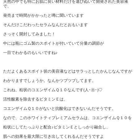
天然の中でも特にお肌に良い材料だけを選びぬいて開発された美容液
で、
発売まで時間がかかったと噂に聞いています
そんだけこだわったセラムなんだとおもいます
さっそく開封してみました！
中には瓶にゴム製のスポイトが付いていて分量の調節が
一目でわかるのもいいですね♪
ただよくあるスポイト状の美容液などはサラっとしたかんじなんですが
わかりますでしょうか。なんかツブツブしてます。
これね、粒状のコエンザイムＱ１０なんです(人･㉨･)♡
活性酸素を除去するビタミンＥは、
コエンザイムＱ１０がないと抗酸化はできないんだそうです。
なので、このホワイトティプレミアムセラムは、コエンザイムＱ１０を
粒状にしてたっぷりと配合♪ビタミンＥとしっかり融合し、
肌への効果を最大限に引き出してくれるんだそうですよ