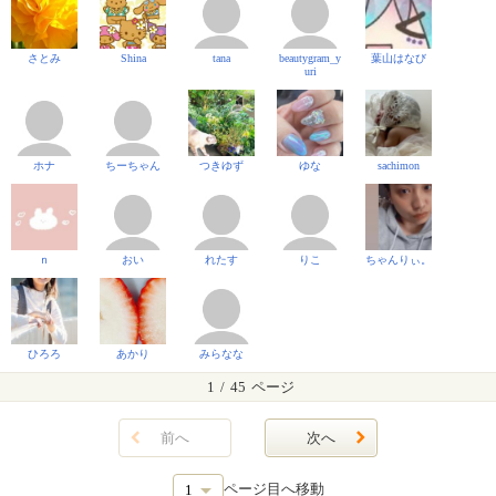
さとみ
Shina
tana
beautygram_y
葉山はなび
uri
ホナ
ちーちゃん
つきゆず
ゆな
sachimon
ｎ
おい
れたす
りこ
ちゃんりぃ。
ひろろ
あかり
みらなな
1
/
45
ページ
前へ
次へ
ページ目へ移動