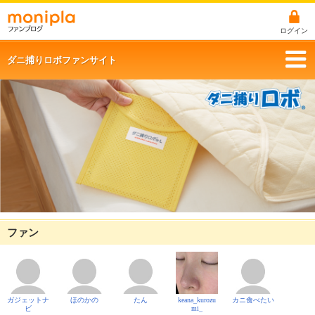
ログイン
ダニ捕りロボファンサイト
ファン
ガジェットナ
ほのかの
たん
keana_kurozu
カニ食べたい
ビ
mi_