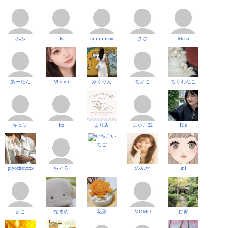
みみ
K
miiiiiiiinan
ささ
Mana
あーたん
M o n i
みくりん
ちよこ
ちくわねこ
キュン
ito
まりみ
にゃこ22
Rie
い
ちご
piyochanxxx
ちゃろ
のんか
mi
とこ
なまめ
花茶
MOMO
むぎ