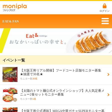
ログイン
EAT& FAN
イベント一覧
【大阪王将リアル開催】フードコート店舗モニター募集
★抽選で30名★
モニター数
30名
【太陽のトマト麺公式オンラインショップ】大人気定番メ
ニュー2食セットモニター募集
モニター数
5名
【大阪王将公式通販】MEGA中華ガチャSUPERモニター募