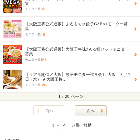
集
モニター数
3名
【大阪王将公式通販】ぷるもち水餃子GABA+モニター募
集
モニター数
5名
【大阪王将公式通販】大阪王将味わい5種セットモニター
募集
モニター数
10名
【リアル開催／大阪】餃子モニター試食会 in 大阪 9月17
日（水） ★大阪王将…
モニター数
60名
1
/
20
ページ
前へ
次へ
ページ目へ移動