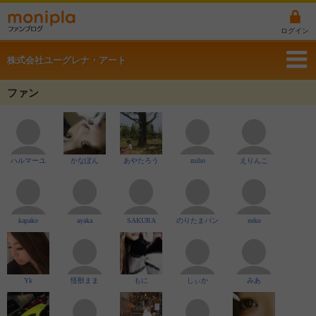
ログイン
株式会社ユーグレナ・アート
ファン
ハルマーユ
かなぽん
あやたろう
miho
えりんこ
kapako
ayaka
SAKURA
のりたまパン
neko
Yk
怪獣まま
もに
しぃか
みあ