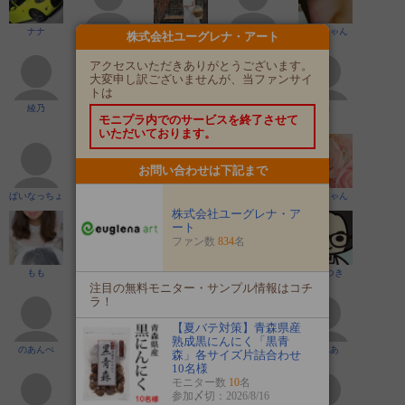
ナナ
yuidoooon
モニコ
香月
はるちゃん
株式会社ユーグレナ・アート
アクセスいただきありがとうございます。
大変申し訳ございませんが、当ファンサイ
トは
綾乃
阿修羅男爵@
あかつきなつ
ユキ ✰美容
yu
モニプラ内でのサービスを終了させて
元美容師
き
好き
いただいております。
お問い合わせは下記まで
ぱいなっちょ
くりす
coco
ばゆゆ
るかちゃん
株式会社ユーグレナ・ア
ート
ファン数
834
名
もも
camassia
成
あすか
あきつき
注目の無料モニター・サンプル情報はコチ
ラ！
【夏バテ対策】青森県産
熟成黒にんにく「黒青
のあんぺ
しの
ほっ
のんきち
くれあ
森」各サイズ片詰合わせ
10名様
モニター数
10
名
参加〆切：2026/8/16