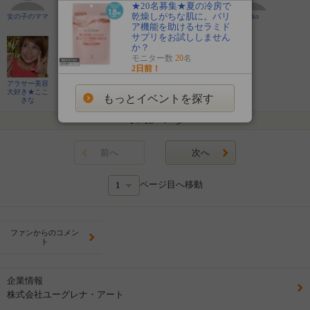
★20名募集★夏の冷房で
乾燥しがちな肌に。バリ
女の子のママ
えりりん
mmtsmmtsm
maru
mariko
mts
ア機能を助けるセラミド
サプリをお試ししません
か？
モニター数
20
名
2日前！
アラサー美容
ちーのおしゃ
haburiyan
大好き★ここ
れ大好きママ
もっとイベントを探す
きな
1
/
18
ページ
前へ
次へ
ページ目へ移動
ファンからのコメン
ト
企業情報
株式会社ユーグレナ・アート