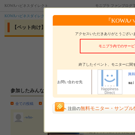
KOWAハピネスダイレクト
モニプラ ファンブログ T
KOWAハピネスダイレクト
イベント
【ペット向け】竹由来の元気成分配合
『KOWA
【ペット向け】竹由来の元気成分配合！犬用サプリメント 
アクセスいただきありがとうござい
モニプラ内でのサービ
モニタープレゼント
Living w
モニターした感想の
投稿方法
終了したイベント、モニターに関
興
お問い合わせ先
参加したみんなの投稿
全ての投稿
モニター投稿
イベント紹介
無料モニター・サンプル
注目の
-who-
【犬用健康維持サプリメント】 Livin
オス ・17才9ヶ月目（2022.0
問題なく ゲンキにすくすく大きく