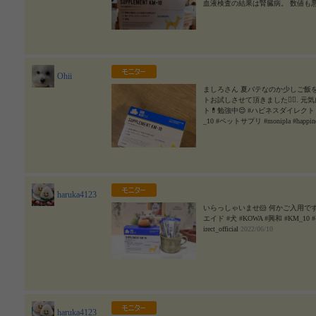
血液検査の結果は腎臓病。 数値も
たりしておりましたが 持ち前の元
中に入れるものに関しては 今まで
のは 本当に調べながら取り入れる
ので、 控えなければいけない栄養
は 体の免疫も低くなってしまうの
商品の他にも サプリメントは色々
Ohii
るので、 正直な話、どのくらいの
いです。 でも、カサカサだった鼻
ましろさん 夏バテなのか少しご飯
うになっているので、 決して体に
トお試しさせて頂きました🙇‍♀️. 
らも 今も元気で暮らしていけるの
ト💊勉強中😌 #ハピネスダイレクト #liv
今日もご飯にフリフリです😊 ↓↓使っ
_10 #ペットサプリ #monipla #happines
なしか鼻先が潤っている Bad🤔
とになるｗ 続けやすさ★★★ 食い
すが、 愛犬が嫌がることなく食し
やすいと思います。 ※あくまで個人の感想で
ッグエイド #犬 #KOWA #興和 #KM_10 #
7/01
haruka4123
いらっしゃいませ🐹 何かご入用ですか？？
エイド #犬 #KOWA #興和 #KM_10 #ペットサ
irect_official
2022/06/10
haruka4123