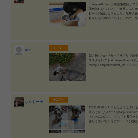
Living with Pets 犬用健康維持サプリメ
個包装になっていて、食事にふりかけ
ビーも10歳になりました。散歩の
れからも元気でいてほしいので、出来る
から生成された元気成分「β-グルカン」を配
ッグエイド #犬 #KOWA #興和 #KM_10 #
6/10
moe
朝ご飯しっかり食べてサプリで栄養
ネスダイレクト #livingwithpets 
monipla #happinessdirect_fan
2022/06/
なかむー子
*2022.06.06⁡ ⁡*⁡ ⁡* ⁡ ⁡*⁡ ⁡おは
張ろう(ง •̀_•́)ง⁡ ⁡*⁡ ⁡*⁡ ⁡*⁡ ⁡@hap
あちゃんわんこ。⁡ ⁡少しでも長生き
題なく食べてくれます( ´•ᴗ•ก )⁡ 細粒
物に合わないこともあるからサプリ
ようにしよう！！⁡ ⁡ ⁡少しでも長生き出来ます
#livingwithpets #ドッグエイド #犬 