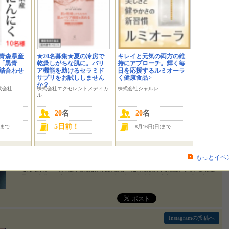
青森県産
★20名募集★夏の冷房で
キレイと元気の両方の維
このブログ記事へ
禍の運動不足 歩くと痛い外反母趾。
「黒青
乾燥しがちな肌に。バリ
持にアプローチ。輝く毎
詰合わせ
ア機能を助けるセラミド
日を応援するルミオーラ
サプリをお試ししません
く健康食品>
か？
式会社
株式会社エクセレントメディカ
株式会社シャルレ
突入しましたが今年はコロナ禍の影響もあって避暑を兼ねた外出や宿泊は自粛せざるを得ないか
ル
いからですか感染を避けるようにめっきり外出を控えるようになったのは
2020/08/09
20
名
20
名
5日前！
)まで
8月16日(日)まで
Instagramの投稿へ
・ ・ ・ ・ 外反母趾楽歩 がいはんぼしらくほ ・ 880円+tax 左右兼用 1個入り ・ フリー
サイズ 原産国：日本 ・ 足指を広げ自然なかたちでサポート ・ 着脱が簡単！ 透明タイプ
もっとイベ
・ 洗えて繰り返し使用OK ・ サイドサポートパッドで親指の付け根を 優しくサポート❤️
・ ✨こんな方に✨ ・靴を履くと親指付け根が痛む ・足の親指が内側に曲がっている 物差
しを置いて 親指が15度位曲がっていると 外反母趾の可能性大 ・ 装着すると足指が広がり
ます⭐︎ 慣れるまで違和感があるかもですが ホント歩くのが楽になります❤️ 足が痛くて歩
くのが大嫌いで 歩く速度も凄く遅かったのですが 使うと違いますよ！ 歩くってホント大
事みたいで 老後の事考えても アンチエイジングも ダイエットも歩くとどれも良いみたい
♪ 最近は健康、美容の為 ウォーキング頑張ってます⭐︎ 必ず装着してから🙌 ・ 足に痛みが
ある方お悩みの方 騙されたと思って 使ってみて欲しいです😉 ・ この外反母趾楽歩 シリ
Instagramの投稿へ
ーズで色々種類が有ります！ 外反母趾だけでなく色々サポートしてくれるグッズがあり