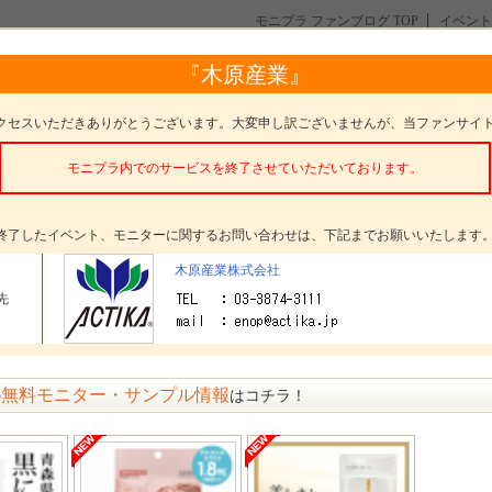
モニプラ ファンブログ TOP
イベント
け根が痛む方に【外反母趾楽歩モニター10名様募集】
投稿一覧
『木原産業』
方に【外反母趾楽歩モニター10名様募集】
クセスいただきありがとうございます。大変申し訳ございませんが、当ファンサイ
モニプラ内でのサービスを終了させていただいております。
タープレゼント
外反母趾楽歩サイドサポート付
ターした感想の
方法
終了したイベント、モニターに関するお問い合わせは、下記までお願いいたします
木原産業株式会社
イベント内容を詳しく見る
先
イベント紹介
無料モニター・サンプル情報
の
はコチラ！
このブログ記事へ
趾が楽になる救世主的なアイテム！