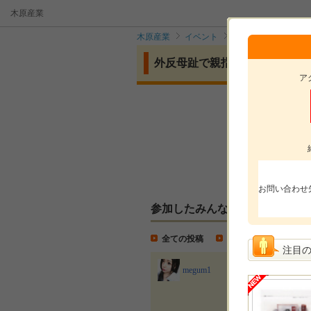
木原産業
木原産業
イベント
外反母趾で親指の付
外反母趾で親指の付け根が痛む
ア
モニ
モニ
投稿
お問い合わせ
参加したみんなの投稿
全ての投稿
モニター投稿
注目
外反母
megum1