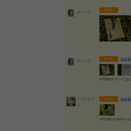
さーくぴ
外反母
さーくぴ
外反母趾をカバーしな
トコユちゃ
外反母
ん
10代の頃から毎日ヒー