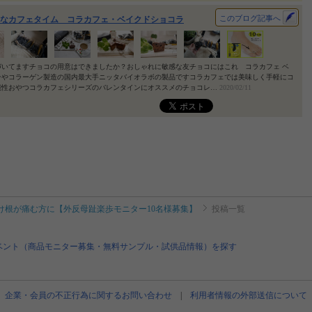
このブログ記事へ
なカフェタイム コラカフェ・ベイクドショコラ
づいてますチョコの用意はできましたか？おしゃれに敏感な友チョコにはこれ コラカフェ ベ
ンやコラーゲン製造の国内最大手ニッタバイオラボの製品ですコラカフェでは美味しく手軽にコ
能性おやつコラカフェシリーズのバレンタインにオススメのチョコレ…
2020/02/11
け根が痛む方に【外反母趾楽歩モニター10名様募集】
投稿一覧
ベント（商品モニター募集・無料サンプル・試供品情報）を探す
企業・会員の不正行為に関するお問い合わせ
|
利用者情報の外部送信について