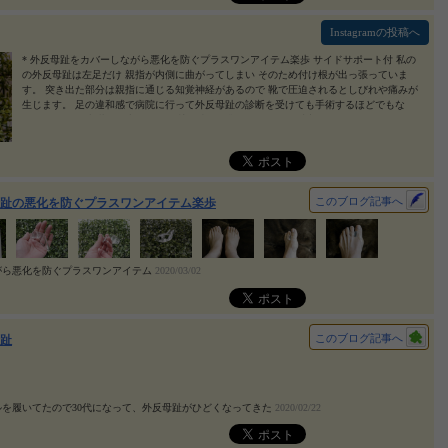
もなく快適です🍀夕方になるといつも足の親指の付け根が痛くなるんだけど、装着してい
る日は家に帰るまで痛みもなく良かったです😊 ＊ これからお散歩したくなる季節🌸外反
Instagramの投稿へ
母趾楽歩でお出かけを楽しみたいな👟 #外反母趾楽歩サイドサポート付 #外反母趾楽歩 #
足と靴の救急箱 #外反母趾 #外反母趾サポーター #外反母趾対策 #monipla #kihara_fan
2020/
* 外反母趾をカバーしながら悪化を防ぐプラスワンアイテム楽歩 サイドサポート付 私の
03/03
の外反母趾は左足だけ 親指が内側に曲がってしまい そのため付け根が出っ張っていま
す。 突き出た部分は親指に通じる知覚神経があるので 靴で圧迫されるとしびれや痛みが
生じます。 足の違和感で病院に行って外反母趾の診断を受けても手術するほどでもな
い。 それでも 親指付け根にある不快な痛みは靴を履くことが億劫になります。 もっとひ
どくなる前に 足指をサポートするアイテム 左右兼用型 目立ちにくい透明素材はエラスト
マー 洗えるので繰り返し衛生的に使えます。 むにゅ〜っ♡ ゼリーみたいにやわらかくて
びっくり！ 親指と第２指の付け根にフィットするように装着 鯛の鯛 鯛の中骨みたいな形
ですね(*≧艸≦)ﾌﾟﾌﾟｯ ・ ・ 簡単に装着できる楽歩で保存療法 出っ張った親指の付け根をカ
バーしながら、指間にクッションを挟むことで足指を広げた状態をキープ バランスを整
このブログ記事へ
趾の悪化を防ぐプラスワンアイテム楽歩
えると拇指球が踏みやすくなり快適に過ごせます。 足の可動域を狭めないで指を有効に
使い重心をコントロールする力は老いて尚必要です。 * #外反母趾楽歩サイドサポート付
#外反母趾楽歩 #足と靴の救急箱 #外反母趾 #外反母趾サポーター #外反母趾対策 #外反母
趾予防 #外反母趾改善 #外反母趾テーピング #セルフケア #サポーター #テーピング #足
指 #木原産業 #足元倶楽部 #内反小趾 #footcare #bodycare #footsupporter #taping #supporter #be
がら悪化を防ぐプラスワンアイテム
2020/03/02
auty #instabeauty #monipla #kihara_fan
2020/03/02
このブログ記事へ
趾
ルを履いてたので30代になって、外反母趾がひどくなってきた
2020/02/22