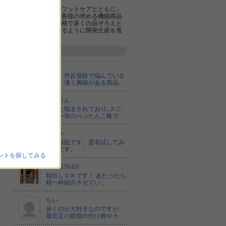
今後とも「日本のフットケアとともに」
を合言葉によりお客様の求める機能商品
をより手ごろな価格で多くの品ぞろえと
ともにご提供できるように開発生産を進
めてまいります。
最新のひとこと
りこ
長年、外反母趾で悩んでいる
ので、凄く興味がある商品…
きくりん
ずっと悩まされており､スニ
ーカー等のぺったんこ靴で…
さやか
外反母趾です。是非試してみ
たいです。
ントを探してみる
CHIYUNAN
顔出しＯＫです！ あたったら
精一杯紹介させてい…
ちい
歩くのが大好きなのですが、
最近足の親指の付け根やそ…