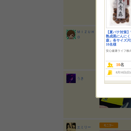
2021/03/27
ＭＩＺＵＨ
【夏バテ対策】
コロナ
熟成黒にんにく
Ｏ
森」各サイズ片
10名様
安心健康ライフ株
今週からお盆の連休に
なぁと 2月、3月くら
10
名
8月16日(日
うき
エミリー