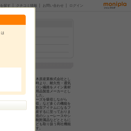
を探す
クチコミ情報
お問い合わせ
ログイン
メニュー
トは
トップ
イベント
ファン紹介
。
企業紹介
木原産業株式会社
当社は、1955年に木原産業株式会社とし
て法人設立した当時より、耐久性・通気
性に優れたクレハロン繊維をメイン素材
としたフットケア用品製造メーカーとし
て歩んでまいりました。
お客様・市場のニーズを吸収しながら
「消臭」「衝撃吸収」など多くの機能を
追加しながら現在数百アイテムになるフ
ットケア商品を生産するに至っておりま
す。また、当社製造のシューレースやシ
ューホーンなどの靴附属品などとともに
シューケア用品なども取り扱う商社機能
も拡充しております。