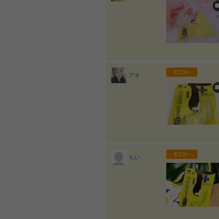
アキ
ちい