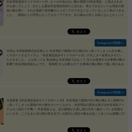
ますよ！ 気になる方は検索してみて下さい⭐︎ #外反母趾楽歩サイドサポート付 #外反母趾
外反母趾楽歩サイドサポート付 . ヒールや合わない靴が原因で#外反母趾 に悩まされる
楽歩 #足と靴の救急箱 #外反母趾 #外反母趾サポーター #外反母趾対策 #monipla #kihara_fan
方も多いでしょう . わたしも最近外反母趾気味だと言われ、考えてみるといつも両足の親
2020/03/19
指の裏が痛く、それが原因で長距離のジョギングができなくなっていることに気がつきま
した。 . 親指がくの字型になってるタイプですが、足の痛みが生じる前になんとかくいと
めたいところ。 . 外反母趾楽歩サイドサポート付は、とても柔らかい素材でできており、
違和感なく装着でき、快適に#外反母趾対策 ができます。 . 装着するとまっすぐにな
り、柔らかいので痛みなどなく癖付け❣️ . 外反母趾に悩んでる方は是非試してみてくださ
い。 #外反母趾楽歩サイドサポート付 #外反母趾楽歩 #足と靴の救急箱 #外反母趾 #外反母
趾サポーター #外反母趾対策 #monipla #kihara_fan . #スキンケア好きさんと繋がりたい #美
容垢さんと繋がりたい #美容好きな人と繋がりたい #綺麗になりたい#美肌になりたい#美
Instagramの投稿へ
容大好きな人と繋がりたい #エイジングケア#コスメ好きさんと繋がりたい #コスメ大好き
さんと繋がりたい
2020/03/19
今回は 木原産業株式会社様より 外反母趾で親指の付け根が出っ張ってしまった足を優し
くサポートするアイテム 『外反母趾楽歩サイドサポート付』のモニター使用をさせてい
ただきました。 とは言っても 私自身は 外反母趾ではなくて 主人が使用する仕事用の靴の
影響で外反母趾気味なんです。 長時間 立ち仕事なので 仕事用の靴が擦れて痛い時がある
と悩んでいたので こちらのサポート商品をお試ししてみました。 商品は 3枚目の動画の
とおり エストラマー素材で柔らかくて よく伸びるので 脱着も難なく楽に出来ます。 水洗
いができるのも衛生的で良いと思います。 主人は 仕事中 靴の当たりが気にならず 痛み緩
和するから喜んでくれてます。 お悩みの人 お試ししてみてはいかがでしょうか😊 #外反
母趾楽歩サイドサポート付 #外反母趾楽歩 #足と靴の救急箱 #外反母趾 #外反母趾サポータ
ー #外反母趾対策 #monipla #kihara_fan
2020/03/06
Instagramの投稿へ
木原産業【外反母趾楽歩サイドサポート付】 外反母趾で親指の付け根が痛む方に朗報‼️出
っ張ってしまった親指の付け根をカバーしながら、外反母趾の悪化も防げる外反母趾アイ
テムのご紹介です👣 ＊ 外反母趾とは、足の親指が人差し指の方向へ曲がっている状態を
いいます。こうなると付け根の突き出ている部分に炎症や痛みが起こり歩くのも困難に🚶‍♀️
困りますね😭 ＊ 外反母趾楽歩は、親指と人差し指にはめ込むだけの簡単装着。柔らかな
エラストマー素材で摩擦や痛みを軽減🌟水洗いもできるから衛生的でもあります💙 ＊ 装
着してみると、プルプルで柔らかく伸びもいいから脱着しやすい😊指と指の間がゴロゴロ
するのかなあと思ったけど、しっかりフィットしてずれることもなく、痛みや違和感とか