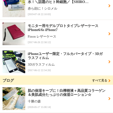
水！＼話題のヒト幹細胞／【SHIRO…
赤ら顔に！シロメル
[2019-07-18 22:10:03]
モニター用モデルプロトタイプレザーケース
iPhone6/6s iPhone7
Finon レザーケース
[2017-06-26 22:58:12]
iPhoneユーザー限定・フルカバータイプ・3Dガ
ラスフィルム
3Dガラスフィルム
[2017-06-12 22:54:20]
ブログ
すべて見る
肌の保湿キープに！白樺樹液＋高品質コラーゲン
＆美肌成分たっぷりの保湿ローション☆
十勝の森
[2020-05-17 15:00:14]