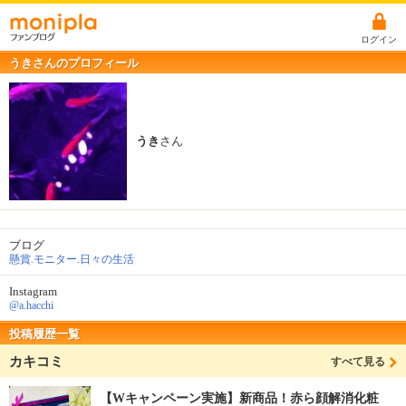
ログイン
うきさんのプロフィール
うき
さん
ブログ
懸賞.モニター.日々の生活
Instagram
@a.hacchi
投稿履歴一覧
カキコミ
すべて見る
【Wキャンペーン実施】新商品！赤ら顔解消化粧