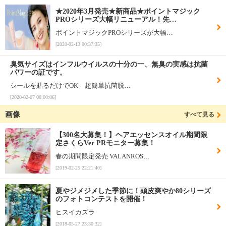
★2020年3月発売★新商品★ポイントマジック
PROシリーズ大幅リニューアル！先…
ポイントマジックPROシリーズが大幅…
[2020-02-13 00:37:35]
臭気サイズはインフルウイルスの十分の一、無臭の実感は抗菌
パワーの証です。
シールを貼るだけでOK 超簡単抗菌脱…
[2020-02-07 00:00:06]
画像
すべて見る
【300名大募集！】ヘアエッセンスオイル期間限
定さくらVer PRモニター募集！
春の期間限定発売 VALANROS…
[2019-02-25 22:21:40]
夏やジメジメした季節に！頭皮爽やか80シリーズ
のフォトコンテストを開催！
ヒスイカズラ
[2018-05-27 23:30:32]