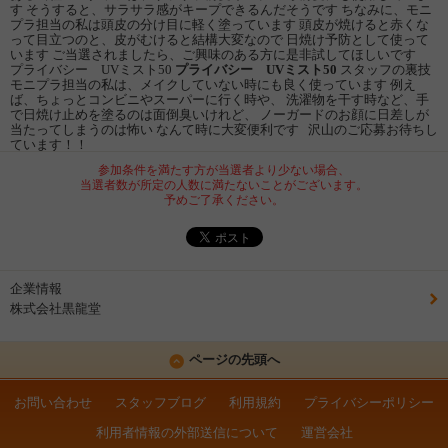
す そうすると、サラサラ感がキープできるんだそうです ちなみに、モニ
プラ担当の私は頭皮の分け目に軽く塗っています 頭皮が焼けると赤くな
って目立つのと、皮がむけると結構大変なので 日焼け予防として使って
います ご当選されましたら、ご興味のある方に是非試してほしいです
プライバシー UVミスト50
プライバシー UVミスト50
スタッフの裏技
モニプラ担当の私は、メイクしていない時にも良く使っています 例え
ば、ちょっとコンビニやスーパーに行く時や、 洗濯物を干す時など、手
で日焼け止めを塗るのは面倒臭いけれど、 ノーガードのお顔に日差しが
当たってしまうのは怖い なんて時に大変便利です 沢山のご応募お待ちし
ています！！
参加条件を満たす方が当選者より少ない場合、
当選者数が所定の人数に満たないことがございます。
予めご了承ください。
企業情報
株式会社黒龍堂
ページの先頭へ
お問い合わせ
スタッフブログ
利用規約
プライバシーポリシー
利用者情報の外部送信について
運営会社