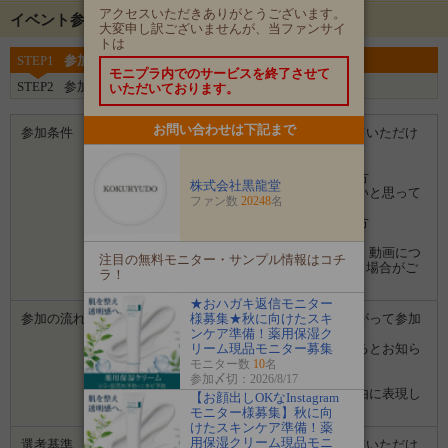
アクセスいただきありがとうございます。
イベント参加にあたって
大変申し訳ございませんが、当ファンサイ
トは
STEP1
参加登録をする
モニプラ内でのサービスを終了させて
STEP2
参加完了
いただいております。
お問い合わせは下記まで
参加条件
※ブログやSNSなどでイベントを紹介していただけ
る方
※UVカット製品に興味がある方
※マスク中のうっかり日焼けが気になる方
株式会社黒龍堂
※日中、日焼け止めを簡単に塗り直したいと思って
ファン数
20248
名
いる方
※お顔のテカリや乾燥が気になっている方
★ご当選後のモニター記事の文章や画像・動画につ
注目の無料モニター・サンプル情報はコチ
いて、SNSでの広告に使用させていただく場合がご
ラ！
ざいます。ご了承ください。
★おハガキ返信モニター
参加の流れ
１．「参加する」ボタンから画面にしたがって参加
様募集★秋に向けたスキ
します。
ンケア準備！薬用保湿ク
２．募集期間の終了後、企業から選ばれるとお知ら
リーム現品モニター募集
せがあります。
モニター数
10
名
３．企業から商品などが届きます。
参加〆切：2026/8/17
４．試していただいた感想や口コミを自由に表現し
【お顔出しOKなInstagram
て投稿してください。
モニター様募集】秋に向
けたスキンケア準備！薬
用保湿クリーム現品モニ
選考基準
※ブログやSNSなどでイベントを紹介していただけ