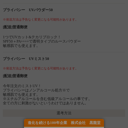
プライバシー UVパウダー50
※発送方法は予告なく変更になる可能性があります。
[配送]普通郵便
1つでUVカット&テカリブロック！
SPF50＋PA++++で透明タイプのルースパウダー
敏感肌でも使えます。
プライバシー UVミスト50
※発送方法は予告なく変更になる可能性があります。
[配送]普通郵便
今年注文のミストUV！
プライバシーはノンアルコール処方※で
敏感肌でも使えます。
※エチルアルコールを含む低級アルコールの事です。
全ての方に刺激がないというわけではありません。
選考方法
進化を続ける100年企業 株式会社 黒龍堂
選考 発表日：3月12日(水)