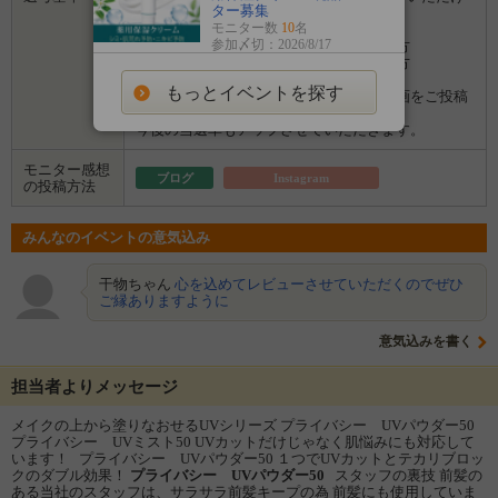
ター募集
た方
モニター数
10
名
※UVカット製品に興味がある方
参加〆切：2026/8/17
※マスク中のうっかり日焼けが気になる方
※お顔のテカリや乾燥が気になっている方
もっとイベントを探す
※ご当選商品を使用しているシーンの動画をご投稿
いただけた方は
今後の当選率もアップさせていただきます。
モニター感想
ブログ
Instagram
の投稿方法
みんなのイベントの意気込み
干物ちゃん
心を込めてレビューさせていただくのでぜひ
ご縁ありますように
意気込みを書く
担当者よりメッセージ
メイクの上から塗りなおせるUVシリーズ プライバシー UVパウダー50
プライバシー UVミスト50 UVカットだけじゃなく肌悩みにも対応して
います！ プライバシー UVパウダー50 １つでUVカットとテカリブロッ
クのダブル効果！
プライバシー UVパウダー50
スタッフの裏技 前髪の
ある当社のスタッフは、サラサラ前髪キープの為 前髪にも使用していま