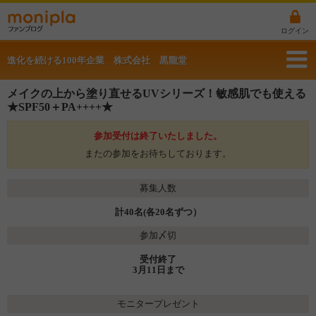
ログイン
進化を続ける100年企業 株式会社 黒龍堂
メイクの上から塗り直せるUVシリーズ！敏感肌でも使える
★SPF50＋PA++++★
参加受付は終了いたしました。
またの参加をお待ちしております。
募集人数
計40名(各20名ずつ）
参加〆切
受付終了
3月11日まで
モニタープレゼント