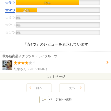
☆5つ
75%
☆4つ
25%
☆3つ
0%
☆2つ
0%
☆1つ
0%
「
☆4つ
」のレビューを表示しています
秋冬新商品☆ナッツ＆ドライフルーツ
4
紅葉さん（2015/10/07）
1
/
1
ページ
前へ
次へ
ページ目へ移動