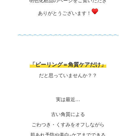
明色化粧品のページをご覧いただき
ありがとうございます！
⌒¨⌒¨⌒¨⌒¨⌒¨⌒¨⌒¨⌒⌒¨⌒¨⌒¨⌒¨⌒¨⌒¨⌒¨⌒⌒¨⌒¨⌒¨⌒¨
「ピーリング＝角質ケアだけ」
だと思っていませんか？？
実は最近…
古い角質による
ごわつき・くすみをオフしながら
肌あれ予防や美白
ケアまでできる
※