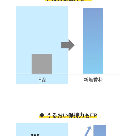
◆
うるおい保持
力もUP