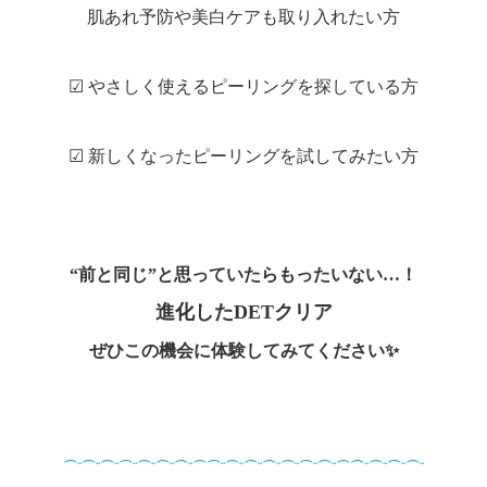
肌あれ予防や美白ケアも取り入れたい方
☑ やさしく使えるピーリングを探している方
☑ 新しくなったピーリングを試してみたい方
“前と同じ”と思っていたらもったいない…！
進化したDETクリア
ぜひこの機会に体験してみてください✨
⌒¨⌒¨⌒¨⌒¨⌒¨⌒¨⌒¨⌒⌒¨⌒¨⌒¨⌒¨⌒¨⌒¨⌒¨⌒⌒¨⌒¨⌒¨⌒¨