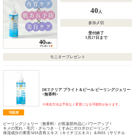
40
人
参加〆切
受付終了
5月27日まで
モニタープレゼント
DETクリア ブライト＆ピール ピーリングジェリー
<無香料>
※発送方法は予告なく変更になる可能性があります。
宅配便
ピーリングジェリー〈無香料〉が医薬部外品にパワーアップ！
キメの荒れ・毛穴・ざらつき・くすみにポロポロピーリング。
保湿成分の果実AHA含有エキス（キイチゴエキス）＆BHA（サリチル