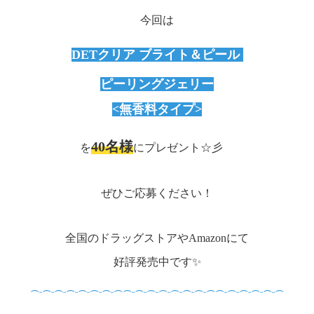
今回は
DETクリア ブライト＆ピール
ピーリングジェリー
<無香料タイプ>
40名様
を
にプレゼント☆彡
ぜひご応募ください！
全国のドラッグストアやAmazonにて
好評発売中です✨
⌒¨⌒¨⌒¨⌒¨⌒¨⌒¨⌒¨⌒⌒¨⌒¨⌒¨⌒¨⌒¨⌒¨⌒¨⌒⌒¨⌒¨⌒¨⌒¨⌒¨⌒