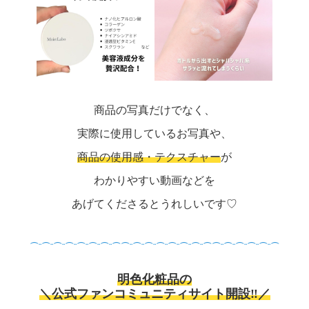
商品の写真だけでなく、
実際に使用しているお写真や、
商品の使用感・テクスチャー
が
わかりやすい動画などを
あげてくださるとうれしいです♡
⌒¨⌒¨⌒¨⌒¨⌒¨⌒¨⌒¨⌒⌒¨⌒¨⌒¨⌒¨⌒¨⌒¨⌒¨⌒⌒¨⌒¨⌒¨⌒¨⌒¨⌒
明色化粧品の
＼公式ファンコミュニティサイト開設‼／