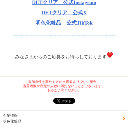
DETクリア 公式Instagram
DETクリア 公式X
明色化粧品 公式TikTok
⌒¨⌒¨⌒¨⌒¨⌒¨⌒¨⌒¨⌒⌒¨⌒¨⌒¨⌒¨⌒¨⌒¨⌒¨⌒⌒¨⌒¨⌒¨⌒¨⌒¨⌒
みなさまからのご応募をお待ちしております
参加条件を満たす方が当選者より少ない場合、
当選者数が所定の人数に満たないことがございます。
予めご了承ください。
企業情報
明色化粧品