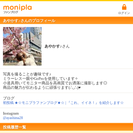
ログイン
あやかす♪さんのプロフィール
あやかす♪
さん
写真を撮ることが趣味です♪
ミラーレス一眼やGoProを使用しています✧
小道具用いてモニター商品を高画質でお洒落に撮影します◎
商品の魅力が伝わるように頑張ります(˶′◡′˶)♥
ブログ
初投稿.★☆モニプラファンブログ★☆ | 『これ、イイネ！』を紹介します☆
Instagram
@ayashima28
投稿履歴一覧