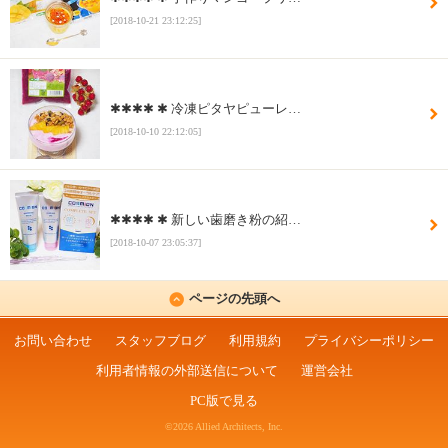
[2018-10-21 23:12:25]
✱✱✱✱ ✱ 冷凍ピタヤピューレ…
[2018-10-10 22:12:05]
✱✱✱✱ ✱ 新しい歯磨き粉の紹…
[2018-10-07 23:05:37]
ページの先頭へ
お問い合わせ
スタッフブログ
利用規約
プライバシーポリシー
利用者情報の外部送信について
運営会社
PC版で見る
©2026 Allied Architects, Inc.