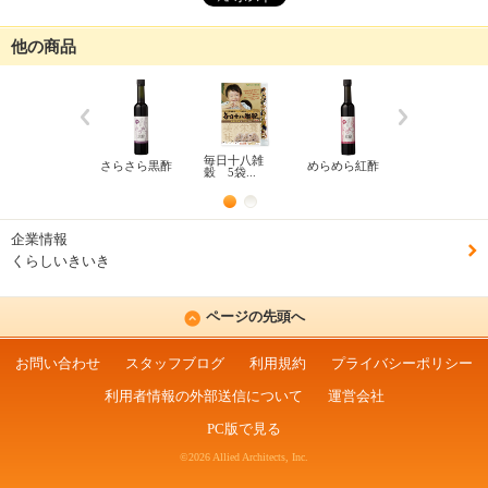
他の商品
毎日十八雑
さらさら黒酢
めらめら紅酢
あっぱれみど
穀 5袋...
りくんfx
企業情報
くらしいきいき
ページの先頭へ
お問い合わせ
スタッフブログ
利用規約
プライバシーポリシー
利用者情報の外部送信について
運営会社
PC版で見る
©2026 Allied Architects, Inc.