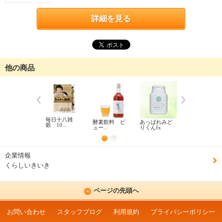
詳細を見る
他の商品
毎日十八雑
酵素飲料 ビ
あっぱれみど
さらさら黒酢
穀 10...
ュー...
りくんfx
企業情報
くらしいきいき
ページの先頭へ
お問い合わせ
スタッフブログ
利用規約
プライバシーポリシー