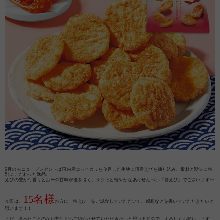
6月のモニタープレゼントは国内産コシヒカリを使用した生地に国産えびを練り込み、素材と製法に特
別にこだわった逸品。
えびの豊かな香りとお米の甘味が後を引く、サクっと軽やかなあげせんべい『特えび』でございます☆
15名様
今回は、
の方に「特えび」をご試食していただいて、感想などを書いていただきたいと
思います！！
まだ、食べたことのない方などへご紹介させていただきたいと思いますので、よろしくお願いします