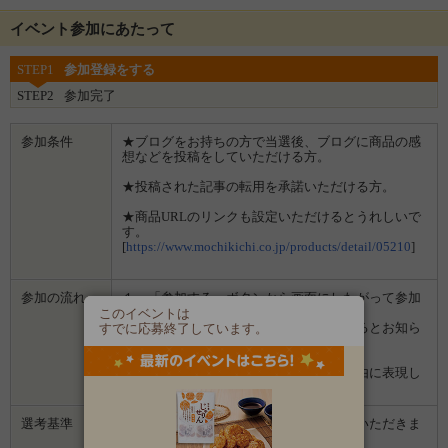
イベント参加にあたって
STEP1
参加登録をする
STEP2
参加完了
参加条件
★ブログをお持ちの方で当選後、ブログに商品の感
想などを投稿をしていただける方。
★投稿された記事の転用を承諾いただける方。
★商品URLのリンクも設定いただけるとうれしいで
す。
[
https://www.mochikichi.co.jp/products/detail/05210
]
参加の流れ
１．「参加する」ボタンから画面にしたがって参加
します。
このイベントは
２．募集期間の終了後、企業から選ばれるとお知ら
すでに応募終了しています。
せがあります。
３．企業から商品などが届きます。
４．試していただいた感想や口コミを自由に表現し
て投稿してください。
選考基準
ブログやインスタグラムを参考にさせていただきま
す。