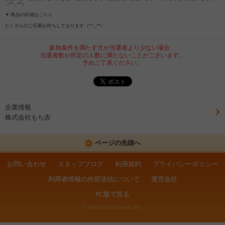
（*^_^*）
▼ 商品の詳細は
こちら
たくさんのご応募お待ちしております（*^_^*）
参加条件を満たす方が当選者より少ない場合、
当選者数が所定の人数に満たないことがございます。
予めご了承ください。
企業情報
株式会社もち吉
ページの先頭へ
お問い合わせ
スタッフブログ
利用規約
プライバシーポリシー
利用者情報の外部送信について
運営会社
PC版で見る
©2026 Allied Architects, Inc.