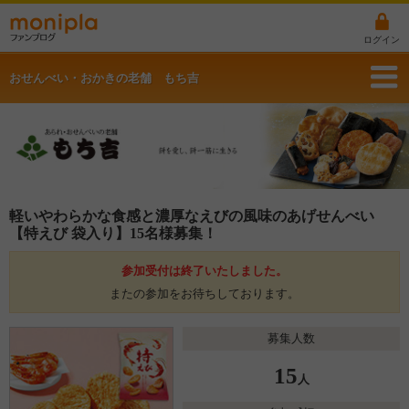
ログイン
おせんべい・おかきの老舗 もち吉
軽いやわらかな食感と濃厚なえびの風味のあげせんべい
【特えび 袋入り】15名様募集！
参加受付は終了いたしました。
またの参加をお待ちしております。
募集人数
15
人