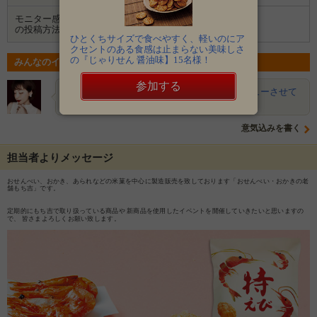
モニター感想
ブログ
Instagram
の投稿方法
ひとくちサイズで食べやすく、軽いのにア
クセントのある食感は止まらない美味しさ
の『じゃりせん 醤油味】15名様！
みんなのイベントの意気込み
参加する
Ruka
海老のお菓子が大好きなので、ぜひレビューさせて
いただきたいです。よろしくお…
意気込みを書く
担当者よりメッセージ
おせんべい、おかき、あられなどの米菓を中心に製造販売を致しております「おせんべい・おかきの老
舗もち吉」です。
定期的にもち吉で取り扱っている商品や 新商品を使用したイベントを開催していきたいと思いますの
で、 皆さまよろしくお願い致します。